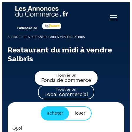
Panneau de gestion des cookies
ACCUEIL
>
RESTAURANT DU MIDI À VENDRE SALBRIS
Restaurant du midi à vendre
Salbris
Trouver un
Fonds de commerce
Trouver un
Local commercial
acheter
louer
Quoi