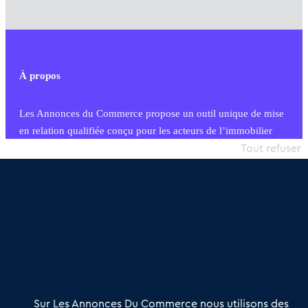
À propos
Les Annonces du Commerce propose un outil unique de mise
en relation qualifiée conçu pour les acteurs de l’immobilier
commercial et les collectivités territoriales, simple et intégrant
Tout refuser
une dimension humaine
Publier une annonce
Etre accompagné
Nous contacter
02 54 56 03 17
Contactez-nous
Villes et Territoires
Notre solution
Offres Pro
Sur Les Annonces Du Commerce nous utilisons des
Actualités