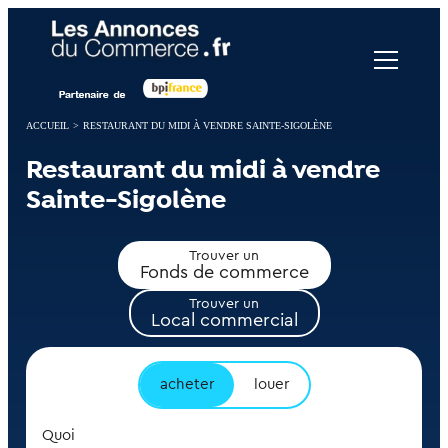
Panneau de gestion des cookies
ACCUEIL
>
RESTAURANT DU MIDI À VENDRE SAINTE-SIGOLÈNE
Restaurant du midi à vendre
Sainte-Sigolène
Trouver un
Fonds de commerce
Trouver un
Local commercial
acheter
louer
Quoi