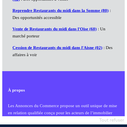
Reprendre Restaurants du midi dans la Somme (80)
:
Des opportunités accessible
Vente de Restaurants du midi dans l'Oise (60)
: Un
marché porteur
Cession de Restaurants du midi dans l'Aisne (02)
: Des
affaires à voir
À propos
Les Annonces du Commerce propose un outil unique de mise
en relation qualifiée conçu pour les acteurs de l’immobilier
commercial et les collectivités territoriales, simple et intégrant
Tout refuser
une dimension humaine