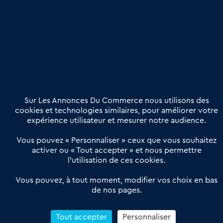
Publier une annonce
Etre accompagné
Nous contacter
02 54 56 03 17
Contactez-nous
Villes et Territoires
Notre solution
Offres Pro
Sur Les Annonces Du Commerce nous utilisons des
Actualités
Qui sommes nous ?
cookies et technologies similaires, pour améliorer votre
expérience utilisateur et mesurer notre audience.
Derniers articles
Vous pouvez « Personnaliser » ceux que vous souhaitez
activer ou « Tout accepter » et nous permettre
Réseau 3C : un partenaire national dédié aux transactions
l’utilisation de ces cookies.
d’entreprises et de commerces
Petitscommerces : Un partenariat au service du commerce de
Vous pouvez, à tout moment, modifier vos choix en bas
de nos pages.
proximité et des territoires
1er Baromètre de la transmission de fonds de commerce
Reprendre un Restaurant Rapide
Tout accepter
Personnaliser