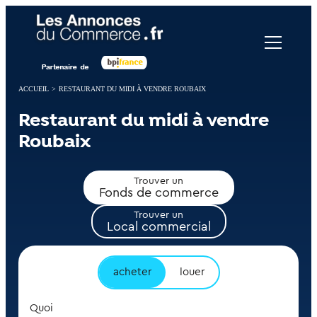
Panneau de gestion des cookies
ACCUEIL
>
RESTAURANT DU MIDI À VENDRE ROUBAIX
Restaurant du midi à vendre
Roubaix
Trouver un
Fonds de commerce
Trouver un
Local commercial
acheter
louer
Quoi