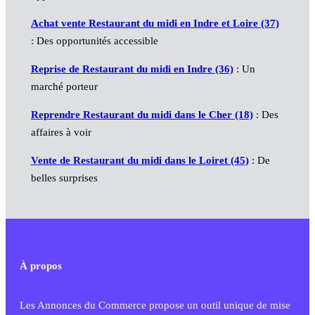
Achat vente Restaurant du midi en Indre et Loire (37)
: Des opportunités accessible
Reprise de Restaurant du midi en Indre (36)
: Un
marché porteur
Reprendre Restaurant du midi dans le Cher (18)
: Des
affaires à voir
Vente de Restaurant du midi dans le Loiret (45)
: De
belles surprises
À propos
Les Annonces du Commerce propose un outil unique de mise