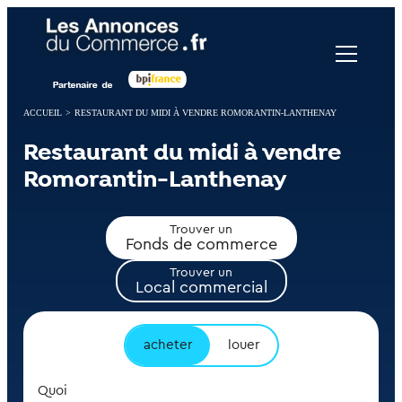
Panneau de gestion des cookies
ACCUEIL
>
RESTAURANT DU MIDI À VENDRE ROMORANTIN-LANTHENAY
Restaurant du midi à vendre
Romorantin-Lanthenay
Trouver un
Fonds de commerce
Trouver un
Local commercial
acheter
louer
Quoi