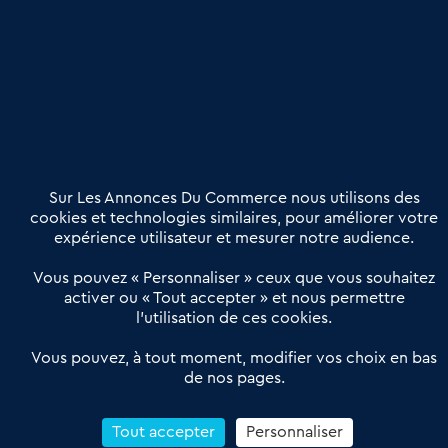
Publier une annonce
Etre accompagné
Nous contacter
02 54 56 03 17
Contactez-nous
Villes et Territoires
Notre solution
Offres Pro
Sur Les Annonces Du Commerce nous utilisons des
Actualités
Qui sommes nous ?
cookies et technologies similaires, pour améliorer votre
expérience utilisateur et mesurer notre audience.
Derniers articles
Vous pouvez « Personnaliser » ceux que vous souhaitez
activer ou « Tout accepter » et nous permettre
Réseau 3C : un partenaire national dédié aux transactions
l’utilisation de ces cookies.
d’entreprises et de commerces
Petitscommerces : Un partenariat au service du commerce de
Vous pouvez, à tout moment, modifier vos choix en bas
de nos pages.
proximité et des territoires
1er Baromètre de la transmission de fonds de commerce
Reprendre un Restaurant Rapide
Tout accepter
Personnaliser