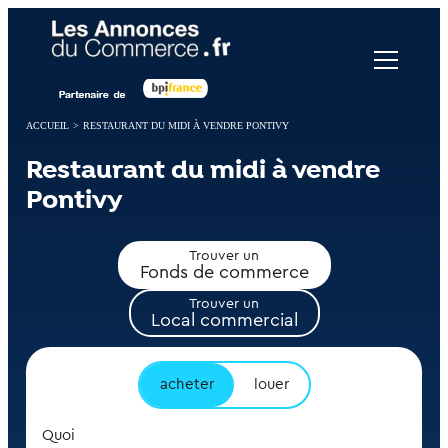
Panneau de gestion des cookies
ACCUEIL
>
RESTAURANT DU MIDI À VENDRE PONTIVY
Restaurant du midi à vendre
Pontivy
Trouver un
Fonds de commerce
Trouver un
Local commercial
acheter
louer
Quoi