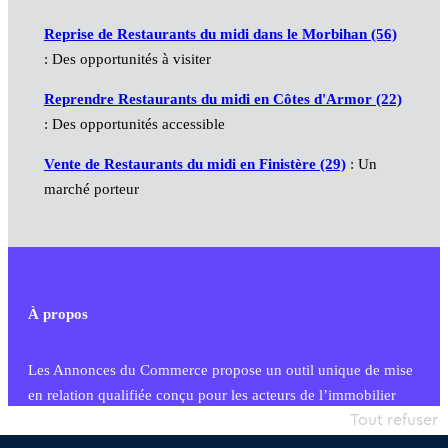
Reprise de Restaurants du midi dans le Morbihan (56)
: Des opportunités à visiter
Reprendre Restaurants du midi en Côtes d'Armor (22)
: Des opportunités accessible
Vente de Restaurants du midi en Finistère (29)
: Un
marché porteur
À propos
Les Annonces du Commerce propose un outil unique de mise
en relation qualifiée conçu pour les acteurs de l’immobilier
commercial et les collectivités territoriales, simple et intégrant
Tout refuser
une dimension humaine