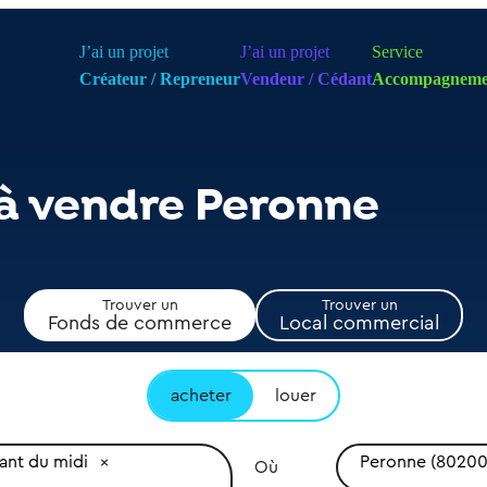
J’ai un projet
J’ai un projet
Service
Créateur / Repreneur
Vendeur / Cédant
Accompagneme
 à vendre Peronne
Trouver un
Trouver un
Fonds de commerce
Local commercial
acheter
louer
ant du midi
Peronne (80200
Où