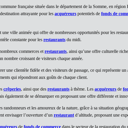
commune française située dans le département de la Somme, en région H
destination attrayante pour les
acquéreurs
potentiels de
fonds de com
 une ville animée qui offre de nombreuses opportunités pour les restaur
ientèle constante pour les
restaurants
du midi.
 de nombreux commerces et
restaurants
, ainsi qu’une offre culturelle ric
 un nombre croissant de visiteurs chaque année.
r une clientèle fidèle et des visiteurs de passage, ce qui représente u
ements qui répondront aux goûts de chaque client.
es
crêperies
, ainsi que des
restaurants
à thème. Les
acquéreurs
de
fo
is également de se démarquer en proposant une offre différente et inno
s randonneurs et les amoureux de la nature, grâce à sa situation géograp
nt envisager l’ouverture d’un
restaurant
d’altitude, proposant une expé
quéreurs
de
fonds de commerce
dans le secteur de la restauration du