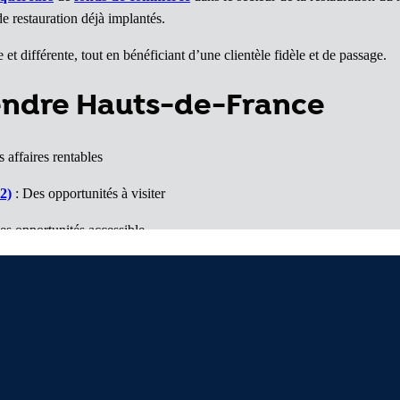
de restauration déjà implantés.
et différente, tout en bénéficiant d’une clientèle fidèle et de passage.
vendre Hauts-de-France
 affaires rentables
2)
: Des opportunités à visiter
es opportunités accessible
hé porteur
ffaires à voir