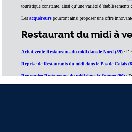
touristique constante, ainsi qu’une variété d’établissements 
Les
acquéreurs
pourront ainsi proposer une offre innovante 
Restaurant du midi à 
Achat vente Restaurants du midi dans le Nord (59)
: Des
Reprise de Restaurants du midi dans le Pas de Calais (6
Reprendre Restaurants du midi dans la Somme (80)
: D
Vente de Restaurants du midi dans l'Oise (60)
: Un marc
Cession de Restaurants du midi dans l'Aisne (02)
: Des a