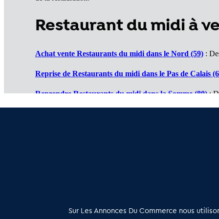
Restaurant du midi à 
Achat vente Restaurants du midi dans le Nord (59)
: Des
Reprise de Restaurants du midi dans le Pas de Calais (6
Reprendre Restaurants du midi dans la Somme (80)
: D
Vente de Restaurants du midi dans l'Oise (60)
: Un marc
Cession de Restaurants du midi dans l'Aisne (02)
: Des a
À propos
Sur Les Annonces Du Commerce nous utilisons