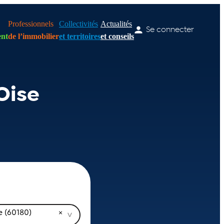
Professionnels
Collectivités
Actualités
Se connecter
nt
de l’immobilier
et territoires
et conseils
Oise
e (60180)