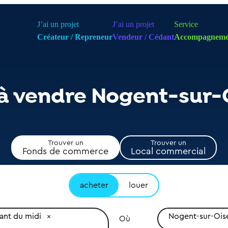
J’ai un projet
J’ai un projet
Service
Créateur / Repreneur
Vendeur / Cédant
Accompagneme
 à vendre Nogent-sur-
Trouver un
Trouver un
Fonds de commerce
Local commercial
acheter
louer
ant du midi
Nogent-sur-Ois
Où