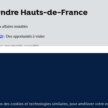
vendre Hauts-de-France
 affaires rentables
2)
: Des opportunités à visiter
es opportunités accessible
hé porteur
ffaires à voir
Nous contacter
D
 des cookies et technologies similaires, pour améliorer votre ex
02 54 56 03 17