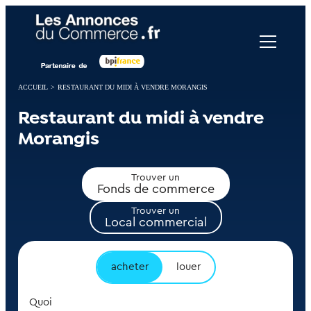
Panneau de gestion des cookies
ACCUEIL
>
RESTAURANT DU MIDI À VENDRE MORANGIS
Restaurant du midi à vendre
Morangis
Trouver un
Fonds de commerce
Trouver un
Local commercial
acheter
louer
Quoi