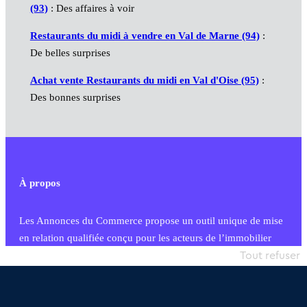
(93)
: Des affaires à voir
Restaurants du midi à vendre en Val de Marne (94)
:
De belles surprises
Achat vente Restaurants du midi en Val d'Oise (95)
:
Des bonnes surprises
À propos
Les Annonces du Commerce propose un outil unique de mise
en relation qualifiée conçu pour les acteurs de l’immobilier
commercial et les collectivités territoriales, simple et intégrant
Tout refuser
une dimension humaine
Publier une annonce
Etre accompagné