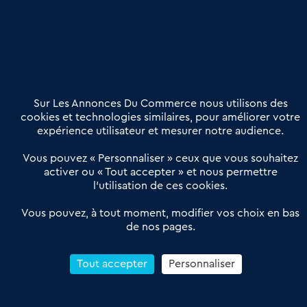
Nous contacter
02 54 56 03 17
Contactez-nous
Villes et Territoires
Notre solution
Offres Pro
Sur Les Annonces Du Commerce nous utilisons des
Actualités
Qui sommes nous ?
cookies et technologies similaires, pour améliorer votre
expérience utilisateur et mesurer notre audience.
Derniers articles
Vous pouvez « Personnaliser » ceux que vous souhaitez
activer ou « Tout accepter » et nous permettre
Réseau 3C : un partenaire national dédié aux transactions
l’utilisation de ces cookies.
d’entreprises et de commerces
Petitscommerces : Un partenariat au service du commerce de
Vous pouvez, à tout moment, modifier vos choix en bas
de nos pages.
proximité et des territoires
1er Baromètre de la transmission de fonds de commerce
Reprendre un Restaurant Rapide
Tout accepter
Personnaliser
Céder son Fonds de Commerce : Comment réussir sa vente