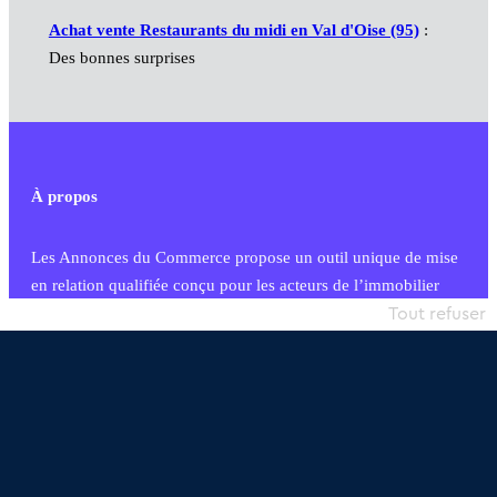
Achat vente Restaurants du midi en Val d'Oise (95)
:
Des bonnes surprises
À propos
Les Annonces du Commerce propose un outil unique de mise
en relation qualifiée conçu pour les acteurs de l’immobilier
commercial et les collectivités territoriales, simple et intégrant
Tout refuser
une dimension humaine
Publier une annonce
Etre accompagné
Nous contacter
02 54 56 03 17