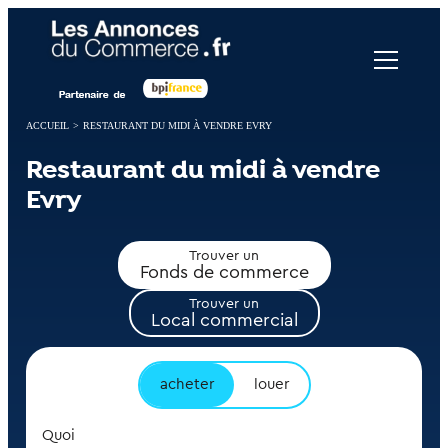
Panneau de gestion des cookies
ACCUEIL
>
RESTAURANT DU MIDI À VENDRE EVRY
Restaurant du midi à vendre
Evry
Trouver un
Fonds de commerce
Trouver un
Local commercial
acheter
louer
Quoi