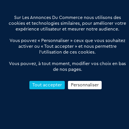
Contactez-nous
Villes et Territoires
Notre solution
Offres Pro
Sur Les Annonces Du Commerce nous utilisons des
Actualités
Qui sommes nous ?
cookies et technologies similaires, pour améliorer votre
expérience utilisateur et mesurer notre audience.
Derniers articles
Vous pouvez « Personnaliser » ceux que vous souhaitez
activer ou « Tout accepter » et nous permettre
Réseau 3C : un partenaire national dédié aux transactions
l’utilisation de ces cookies.
d’entreprises et de commerces
Petitscommerces : Un partenariat au service du commerce de
Vous pouvez, à tout moment, modifier vos choix en bas
de nos pages.
proximité et des territoires
1er Baromètre de la transmission de fonds de commerce
Reprendre un Restaurant Rapide
Tout accepter
Personnaliser
Céder son Fonds de Commerce : Comment réussir sa vente
4.6
13 avis Google
Conditions Générales de Vente & d’Utilisation