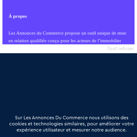
À propos
Les Annonces du Commerce propose un outil unique de mise
en relation qualifiée conçu pour les acteurs de l’immobilier
commercial et les collectivités territoriales, simple et intégrant
Tout refuser
une dimension humaine
Publier une annonce
Etre accompagné
Nous contacter
02 54 56 03 17
Contactez-nous
Villes et Territoires
Notre solution
Offres Pro
Sur Les Annonces Du Commerce nous utilisons des
Actualités
Qui sommes nous ?
cookies et technologies similaires, pour améliorer votre
expérience utilisateur et mesurer notre audience.
Derniers articles