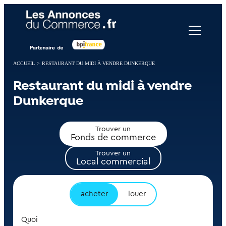
Panneau de gestion des cookies
ACCUEIL
>
RESTAURANT DU MIDI À VENDRE DUNKERQUE
Restaurant du midi à vendre
Dunkerque
Trouver un
Fonds de commerce
Trouver un
Local commercial
acheter
louer
Quoi