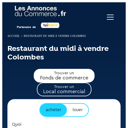
Panneau de gestion des cookies
ACCUEIL
>
RESTAURANT DU MIDI À VENDRE COLOMBES
Restaurant du midi à vendre
Colombes
Trouver un
Fonds de commerce
Trouver un
Local commercial
acheter
louer
Quoi