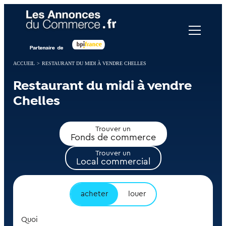
Panneau de gestion des cookies
ACCUEIL
>
RESTAURANT DU MIDI À VENDRE CHELLES
Restaurant du midi à vendre
Chelles
Trouver un
Fonds de commerce
Trouver un
Local commercial
acheter
louer
Quoi