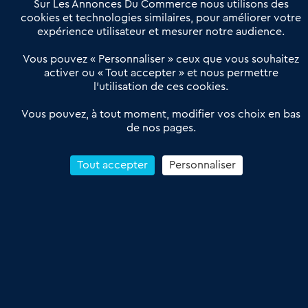
Sur Les Annonces Du Commerce nous utilisons des
Actualités
Qui sommes nous ?
cookies et technologies similaires, pour améliorer votre
expérience utilisateur et mesurer notre audience.
Derniers articles
Vous pouvez « Personnaliser » ceux que vous souhaitez
activer ou « Tout accepter » et nous permettre
Réseau 3C : un partenaire national dédié aux transactions
l’utilisation de ces cookies.
d’entreprises et de commerces
Petitscommerces : Un partenariat au service du commerce de
Vous pouvez, à tout moment, modifier vos choix en bas
de nos pages.
proximité et des territoires
1er Baromètre de la transmission de fonds de commerce
Reprendre un Restaurant Rapide
Tout accepter
Personnaliser
Céder son Fonds de Commerce : Comment réussir sa vente
4.6
13 avis Google
Conditions Générales de Vente & d’Utilisation
Les Annonces du Commerce 2011-2026 – Tous droits réservés – réalisé
par
Dare Dare