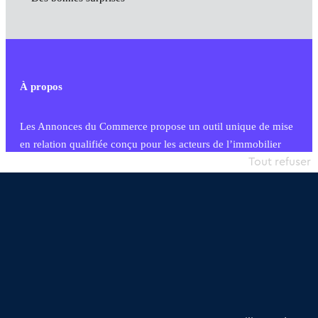
À propos
Les Annonces du Commerce propose un outil unique de mise
en relation qualifiée conçu pour les acteurs de l’immobilier
commercial et les collectivités territoriales, simple et intégrant
Tout refuser
une dimension humaine
Publier une annonce
Etre accompagné
Nous contacter
02 54 56 03 17
Contactez-nous
Villes et Territoires
Notre solution
Offres Pro