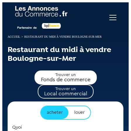
Panneau de gestion des cookies
ACCUEIL
>
RESTAURANT DU MIDI À VENDRE BOULOGNE-SUR-MER
Restaurant du midi à vendre
Boulogne-sur-Mer
Trouver un
Fonds de commerce
Trouver un
Local commercial
acheter
louer
Quoi