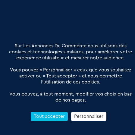
Nous contacter
02 54 56 03 17
Contactez-nous
Villes et Territoires
Notre solution
Offres Pro
Sur Les Annonces Du Commerce nous utilisons des
Actualités
Qui sommes nous ?
cookies et technologies similaires, pour améliorer votre
expérience utilisateur et mesurer notre audience.
Derniers articles
Vous pouvez « Personnaliser » ceux que vous souhaitez
activer ou « Tout accepter » et nous permettre
Réseau 3C : un partenaire national dédié aux transactions
l’utilisation de ces cookies.
d’entreprises et de commerces
Petitscommerces : Un partenariat au service du commerce de
Vous pouvez, à tout moment, modifier vos choix en bas
de nos pages.
proximité et des territoires
1er Baromètre de la transmission de fonds de commerce
Reprendre un Restaurant Rapide
Tout accepter
Personnaliser
Céder son Fonds de Commerce : Comment réussir sa vente