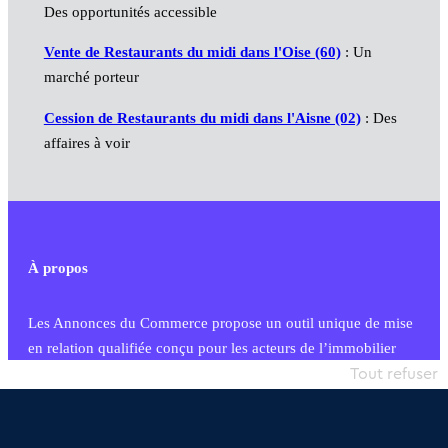
Des opportunités accessible
Vente de Restaurants du midi dans l'Oise (60)
: Un
marché porteur
Cession de Restaurants du midi dans l'Aisne (02)
: Des
affaires à voir
À propos
Les Annonces du Commerce propose un outil unique de mise
en relation qualifiée conçu pour les acteurs de l’immobilier
commercial et les collectivités territoriales, simple et intégrant
Tout refuser
une dimension humaine
Publier une annonce
Etre accompagné