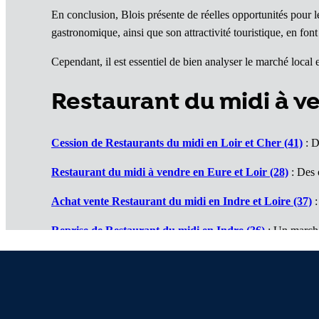
En conclusion, Blois présente de réelles opportunités pour 
gastronomique, ainsi que son attractivité touristique, en fon
Cependant, il est essentiel de bien analyser le marché local e
Restaurant du midi à v
Cession de Restaurants du midi en Loir et Cher (41)
: D
Restaurant du midi à vendre en Eure et Loir (28)
: Des o
Achat vente Restaurant du midi en Indre et Loire (37)
:
Reprise de Restaurant du midi en Indre (36)
: Un marché
Reprendre Restaurant du midi dans le Cher (18)
: Des a
Vente de Restaurant du midi dans le Loiret (45)
: De bel