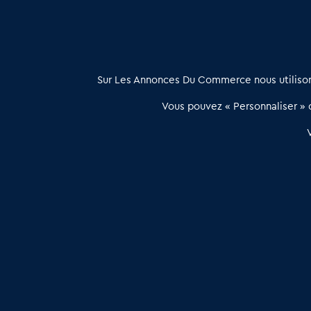
À propos
Sur Les Annonces Du Commerce nous utilisons
Les Annonces du Commerce propose un outil unique de mise en
Vous pouvez « Personnaliser » c
relation qualifiée conçu pour les acteurs de l’immobilier commercia
et les collectivités territoriales, simple et intégrant une dimension
humaine
Publier une annonce
Etre accompagné
Les