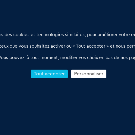
Nous contacter
D
 des cookies et technologies similaires, pour améliorer votre ex
02 54 56 03 17
R
eux que vous souhaitez activer ou « Tout accepter » et nous perm
Contactez-nous
l
d
Villes et Territoires
Notre solution
P
Vous pouvez, à tout moment, modifier vos choix en bas de nos pa
Offres Pro
Actualités
p
Qui sommes nous ?
1
Tout accepter
Personnaliser
R
C
Conditions Générales de Vente & d’Utilisation
 Annonces du Commerce 2011-2026 – Tous droits réservés – réalisé par
Dare 