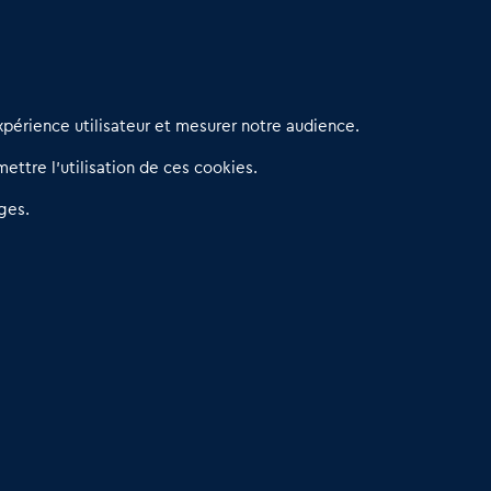
erniers articles
périence utilisateur et mesurer notre audience.
éseau 3C : un partenaire national dédié aux transactions
ettre l’utilisation de ces cookies.
’entreprises et de commerces
etitscommerces : Un partenariat au service du commerce de
ges.
roximité et des territoires
er Baromètre de la transmission de fonds de commerce
eprendre un Restaurant Rapide
éder son Fonds de Commerce : Comment réussir sa vente
4.6
13 avis Google
Dare