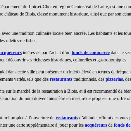
e département du Loir-et-Cher en région Centre-Val de Loire, est une co
re château de Blois, classé monument historique, ainsi que par son centr
vec une tradition culinaire locale bien ancrée. Les habitants et les touri
s rillettes de fishes.
acquéreurs
intéressés par l’achat d’un
fonds de commerce
dans le sect
ent découvrir ses richesses historiques, culturelles et gastronomiques.
idi dans cette ville peut présenter un intérêt élevé en termes de fréquenta
sements variés, tels que des
restaurants
traditionnels, des
pizzerias
, de
te sur le marché de la restauration à Blois, et il est recommandé de bien 
stauration du midi doivent ainsi être en mesure de proposer une offre ori
turel propice à l’ouverture de
restaurants
d’altitude, offrant des vues 
nter une carte supplémentaire à jouer pour les
acquéreurs
de
fonds d