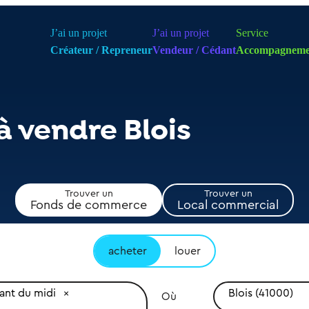
J’ai un projet
J’ai un projet
Service
Créateur / Repreneur
Vendeur / Cédant
Accompagneme
à vendre Blois
Trouver un
Trouver un
Fonds de commerce
Local commercial
acheter
louer
ant du midi
Blois (41000)
Où