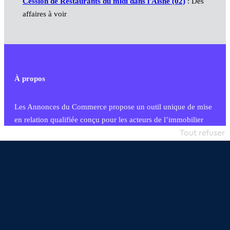
Cession de Restaurants du midi dans l'Aisne (02)
: Des
affaires à voir
À propos
Les Annonces du Commerce propose un outil unique de mise
en relation qualifiée conçu pour les acteurs de l’immobilier
commercial et les collectivités territoriales, simple et intégrant
Tout refuser
une dimension humaine
Publier une annonce
Etre accompagné
Nous contacter
02 54 56 03 17
Contactez-nous