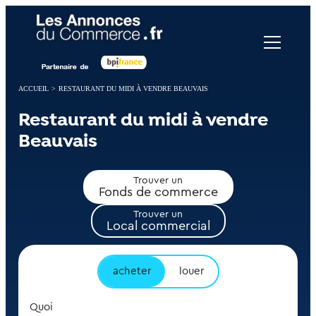
Panneau de gestion des cookies
ACCUEIL
>
RESTAURANT DU MIDI À VENDRE BEAUVAIS
Restaurant du midi à vendre
Beauvais
Trouver un
Fonds de commerce
Trouver un
Local commercial
acheter
louer
Quoi