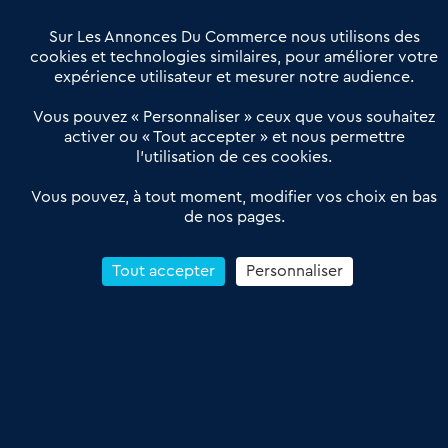
Villes et Territoires
Notre solution
Offres Pro
Sur Les Annonces Du Commerce nous utilisons des
Actualités
Qui sommes nous ?
cookies et technologies similaires, pour améliorer votre
expérience utilisateur et mesurer notre audience.
Derniers articles
Vous pouvez « Personnaliser » ceux que vous souhaitez
activer ou « Tout accepter » et nous permettre
Réseau 3C : un partenaire national dédié aux transactions
l’utilisation de ces cookies.
d’entreprises et de commerces
Petitscommerces : Un partenariat au service du commerce de
Vous pouvez, à tout moment, modifier vos choix en bas
de nos pages.
proximité et des territoires
1er Baromètre de la transmission de fonds de commerce
Reprendre un Restaurant Rapide
Tout accepter
Personnaliser
Céder son Fonds de Commerce : Comment réussir sa vente
4.6
13 avis Google
Conditions Générales de Vente & d’Utilisation
Les Annonces du Commerce 2011-2026 – Tous droits réservés – réalisé