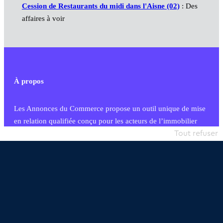
Cession de Restaurants du midi dans l'Aisne (02)
: Des
affaires à voir
À propos
Les Annonces du Commerce propose un outil unique de mise
en relation qualifiée conçu pour les acteurs de l’immobilier
commercial et les collectivités territoriales, simple et intégrant
Tout refuser
une dimension humaine
Publier une annonce
Etre accompagné
Nous contacter
02 54 56 03 17
Contactez-nous