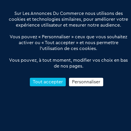
Villes et Territoires
Notre solution
Offres Pro
Sur Les Annonces Du Commerce nous utilisons des
Actualités
Qui sommes nous ?
cookies et technologies similaires, pour améliorer votre
expérience utilisateur et mesurer notre audience.
Derniers articles
Vous pouvez « Personnaliser » ceux que vous souhaitez
activer ou « Tout accepter » et nous permettre
Réseau 3C : un partenaire national dédié aux transactions
l’utilisation de ces cookies.
d’entreprises et de commerces
Petitscommerces : Un partenariat au service du commerce de
Vous pouvez, à tout moment, modifier vos choix en bas
de nos pages.
proximité et des territoires
1er Baromètre de la transmission de fonds de commerce
Reprendre un Restaurant Rapide
Tout accepter
Personnaliser
Céder son Fonds de Commerce : Comment réussir sa vente
4.6
13 avis Google
Conditions Générales de Vente & d’Utilisation
Les Annonces du Commerce 2011-2026 – Tous droits réservés – réalisé