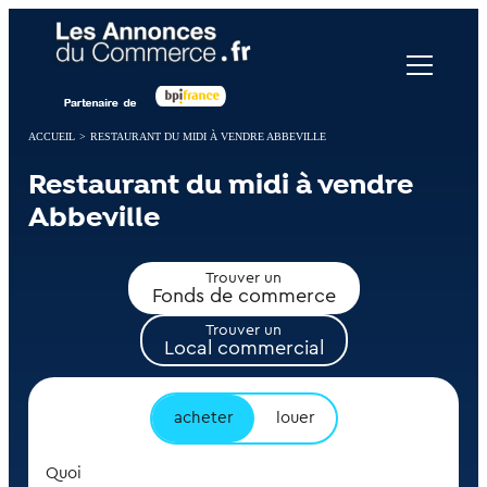
Panneau de gestion des cookies
ACCUEIL
>
RESTAURANT DU MIDI À VENDRE ABBEVILLE
Restaurant du midi à vendre
Abbeville
Trouver un
Fonds de commerce
Trouver un
Local commercial
acheter
louer
Quoi