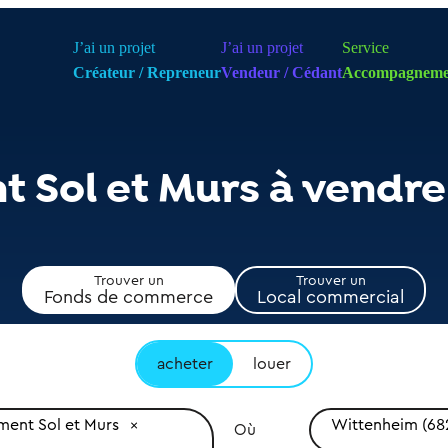
J’ai un projet
J’ai un projet
Service
Créateur / Repreneur
Vendeur / Cédant
Accompagneme
 Sol et Murs à vendr
Trouver un
Trouver un
Fonds de commerce
Local commercial
acheter
louer
ent Sol et Murs
Wittenheim (68
Où