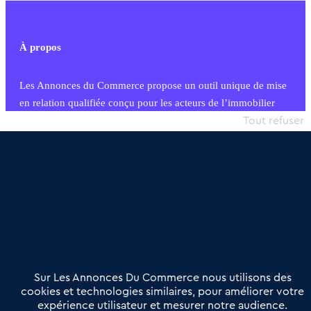
À propos
Les Annonces du Commerce propose un outil unique de mise
en relation qualifiée conçu pour les acteurs de l’immobilier
commercial et les collectivités territoriales, simple et intégrant
Tout refuser
une dimension humaine
Publier une annonce
Etre accompagné
Nous contacter
02 54 56 03 17
Contactez-nous
Villes et Territoires
Notre solution
Offres Pro
Sur Les Annonces Du Commerce nous utilisons des
Actualités
Qui sommes nous ?
cookies et technologies similaires, pour améliorer votre
expérience utilisateur et mesurer notre audience.