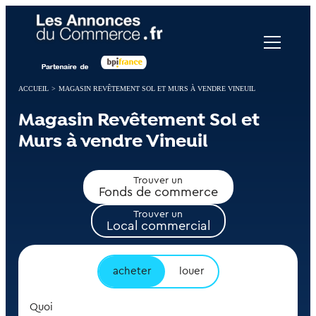
Panneau de gestion des cookies
ACCUEIL
>
MAGASIN REVÊTEMENT SOL ET MURS À VENDRE VINEUIL
Magasin Revêtement Sol et
Murs à vendre Vineuil
Trouver un
Fonds de commerce
Trouver un
Local commercial
acheter
louer
Quoi