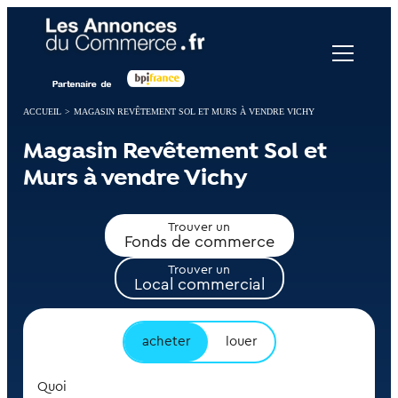
Panneau de gestion des cookies
ACCUEIL
>
MAGASIN REVÊTEMENT SOL ET MURS À VENDRE VICHY
Magasin Revêtement Sol et
Murs à vendre Vichy
Trouver un
Fonds de commerce
Trouver un
Local commercial
acheter
louer
Quoi