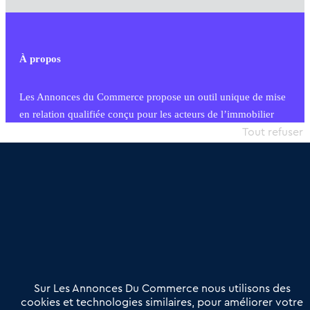
À propos
Les Annonces du Commerce propose un outil unique de mise
en relation qualifiée conçu pour les acteurs de l’immobilier
commercial et les collectivités territoriales, simple et intégrant
Tout refuser
une dimension humaine
Publier une annonce
Etre accompagné
Nous contacter
02 54 56 03 17
Contactez-nous
Villes et Territoires
Notre solution
Offres Pro
Sur Les Annonces Du Commerce nous utilisons des
Actualités
Qui sommes nous ?
cookies et technologies similaires, pour améliorer votre