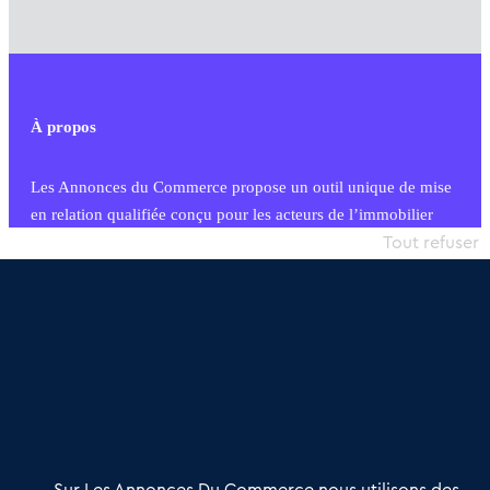
À propos
Les Annonces du Commerce propose un outil unique de mise
en relation qualifiée conçu pour les acteurs de l’immobilier
commercial et les collectivités territoriales, simple et intégrant
Tout refuser
une dimension humaine
Publier une annonce
Etre accompagné
Nous contacter
02 54 56 03 17
Contactez-nous
Villes et Territoires
Notre solution
Offres Pro