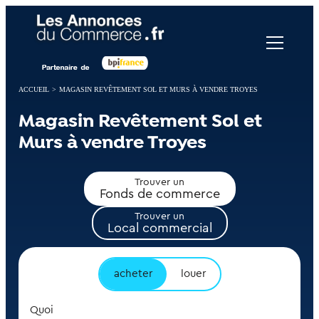
Panneau de gestion des cookies
ACCUEIL
>
MAGASIN REVÊTEMENT SOL ET MURS À VENDRE TROYES
Magasin Revêtement Sol et
Murs à vendre Troyes
Trouver un
Fonds de commerce
Trouver un
Local commercial
acheter
louer
Quoi