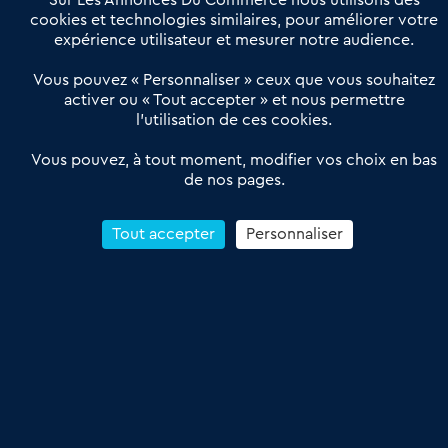
Sur Les Annonces Du Commerce nous utilisons des
Actualités
Qui sommes nous ?
cookies et technologies similaires, pour améliorer votre
expérience utilisateur et mesurer notre audience.
Derniers articles
Vous pouvez « Personnaliser » ceux que vous souhaitez
activer ou « Tout accepter » et nous permettre
Réseau 3C : un partenaire national dédié aux transactions
l’utilisation de ces cookies.
d’entreprises et de commerces
Petitscommerces : Un partenariat au service du commerce de
Vous pouvez, à tout moment, modifier vos choix en bas
de nos pages.
proximité et des territoires
1er Baromètre de la transmission de fonds de commerce
Reprendre un Restaurant Rapide
Tout accepter
Personnaliser
Céder son Fonds de Commerce : Comment réussir sa vente
4.6
13 avis Google
Conditions Générales de Vente & d’Utilisation
Les Annonces du Commerce 2011-2026 – Tous droits réservés – réalisé
par
Dare Dare