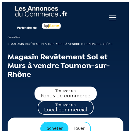
Panneau de gestion des cookies
ACCUEIL
>
MAGASIN REVÊTEMENT SOL ET MURS À VENDRE TOURNON-SUR-RHÔNE
Magasin Revêtement Sol et
Murs à vendre Tournon-sur-
Rhône
Trouver un
Fonds de commerce
Trouver un
Local commercial
acheter
louer