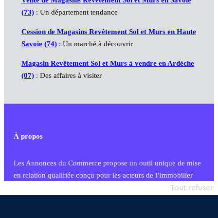
(73)
: Un département tendance
Cession de Magasins Revêtement Sol et Murs en Haute
Savoie (74)
: Un marché à découvrir
Magasin Revêtement Sol et Murs à vendre en Ardèche
(07)
: Des affaires à visiter
À propos
Les Annonces du Commerce propose un outil unique de mise
en relation qualifiée conçu pour les acteurs de l’immobilier
commercial et les collectivités territoriales, simple et intégrant
Tout refuser
une dimension humaine
Publier une annonce