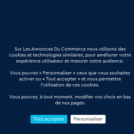
Etre accompagné
Nous contacter
02 54 56 03 17
Contactez-nous
Villes et Territoires
Notre solution
Offres Pro
Sur Les Annonces Du Commerce nous utilisons des
Actualités
Qui sommes nous ?
cookies et technologies similaires, pour améliorer votre
expérience utilisateur et mesurer notre audience.
Derniers articles
Vous pouvez « Personnaliser » ceux que vous souhaitez
activer ou « Tout accepter » et nous permettre
Réseau 3C : un partenaire national dédié aux transactions
l’utilisation de ces cookies.
d’entreprises et de commerces
Petitscommerces : Un partenariat au service du commerce de
Vous pouvez, à tout moment, modifier vos choix en bas
de nos pages.
proximité et des territoires
1er Baromètre de la transmission de fonds de commerce
Reprendre un Restaurant Rapide
Tout accepter
Personnaliser
Céder son Fonds de Commerce : Comment réussir sa vente