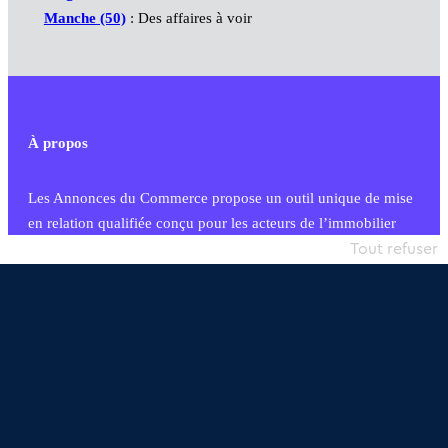
Manche (50)
: Des affaires à voir
À propos
Les Annonces du Commerce propose un outil unique de mise
en relation qualifiée conçu pour les acteurs de l’immobilier
commercial et les collectivités territoriales, simple et intégrant
Tout refuser
une dimension humaine
Publier une annonce
Etre accompagné
Nous contacter
02 54 56 03 17
Contactez-nous
Villes et Territoires