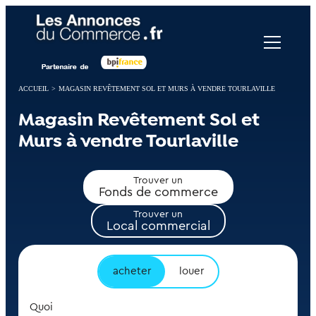
Panneau de gestion des cookies
ACCUEIL
>
MAGASIN REVÊTEMENT SOL ET MURS À VENDRE TOURLAVILLE
Magasin Revêtement Sol et
Murs à vendre Tourlaville
Trouver un
Fonds de commerce
Trouver un
Local commercial
acheter
louer
Quoi