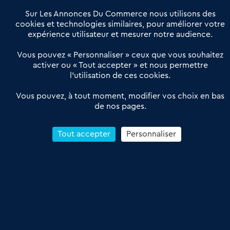
Notre solution
Offres Pro
Sur Les Annonces Du Commerce nous utilisons des
Actualités
Qui sommes nous ?
cookies et technologies similaires, pour améliorer votre
expérience utilisateur et mesurer notre audience.
Derniers articles
Vous pouvez « Personnaliser » ceux que vous souhaitez
activer ou « Tout accepter » et nous permettre
Réseau 3C : un partenaire national dédié aux transactions
l’utilisation de ces cookies.
d’entreprises et de commerces
Petitscommerces : Un partenariat au service du commerce de
Vous pouvez, à tout moment, modifier vos choix en bas
de nos pages.
proximité et des territoires
1er Baromètre de la transmission de fonds de commerce
Reprendre un Restaurant Rapide
Tout accepter
Personnaliser
Céder son Fonds de Commerce : Comment réussir sa vente
4.6
13 avis Google
Conditions Générales de Vente & d’Utilisation
Les Annonces du Commerce 2011-2026 – Tous droits réservés – réalisé