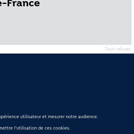
e-France
Tout refuser
erniers articles
périence utilisateur et mesurer notre audience.
éseau 3C : un partenaire national dédié aux transactions
ettre l’utilisation de ces cookies.
’entreprises et de commerces