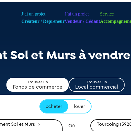
J’ai un projet
J’ai un projet
Service
Créateur / Repreneur
Vendeur / Cédant
Accompagneme
 Sol et Murs à vendre
Trouver un
Trouver un
Fonds de commerce
Local commercial
acheter
louer
ent Sol et Murs
Tourcoing (592
Où