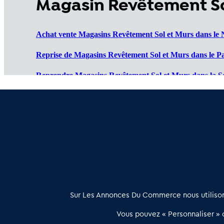
Magasin Revêtement So
Achat vente Magasins Revêtement Sol et Murs dans le 
Reprise de Magasins Revêtement Sol et Murs dans le Pa
Reprendre Magasins Revêtement Sol et Murs dans la 
Vente de Magasins Revêtement Sol et Murs dans l'Oise 
Cession de Magasins Revêtement Sol et Murs dans l'Ais
À propos
Sur Les Annonces Du Commerce nous utilisons
Les Annonces du Commerce propose un outil unique de mise en
Vous pouvez « Personnaliser » c
relation qualifiée conçu pour les acteurs de l’immobilier commercia