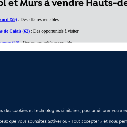
l et Murs à vendre Hauts-d
Nord (59)
: Des affaires rentables
s de Calais (62)
: Des opportunités à visiter
Somme (80)
: Des opportunités accessible
(60)
: Un marché porteur
ne (02)
: Des affaires à voir
Nous contacter
D
 des cookies et technologies similaires, pour améliorer votre ex
02 54 56 03 17
R
eux que vous souhaitez activer ou « Tout accepter » et nous perm
Contactez-nous
l
d