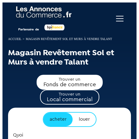
Panneau de gestion des cookies
ACCUEIL
>
MAGASIN REVÊTEMENT SOL ET MURS À VENDRE TALANT
Magasin Revêtement Sol et
Murs à vendre Talant
Trouver un
Fonds de commerce
Trouver un
Local commercial
acheter
louer
Quoi