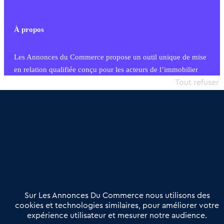
À propos
Les Annonces du Commerce propose un outil unique de mise
en relation qualifiée conçu pour les acteurs de l’immobilier
commercial et les collectivités territoriales, simple et intégrant
Tout refuser
une dimension humaine
Publier une annonce
Etre accompagné
Nous contacter
02 54 56 03 17
Contactez-nous
Villes et Territoires
Notre solution
Offres Pro
Sur Les Annonces Du Commerce nous utilisons des
Actualités
Qui sommes nous ?
cookies et technologies similaires, pour améliorer votre
expérience utilisateur et mesurer notre audience.
Derniers articles