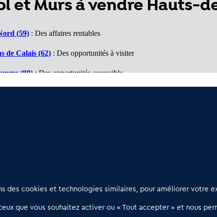
l et Murs à vendre Hauts-d
Nord (59)
: Des affaires rentables
s de Calais (62)
: Des opportunités à visiter
Somme (80)
: Des opportunités accessible
(60)
: Un marché porteur
ne (02)
: Des affaires à voir
Nous contacter
D
 des cookies et technologies similaires, pour améliorer votre ex
02 54 56 03 17
R
eux que vous souhaitez activer ou « Tout accepter » et nous perm
Contactez-nous
l
d