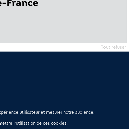
e-France
Tout refuser
erniers articles
périence utilisateur et mesurer notre audience.
éseau 3C : un partenaire national dédié aux transactions
ettre l’utilisation de ces cookies.
’entreprises et de commerces