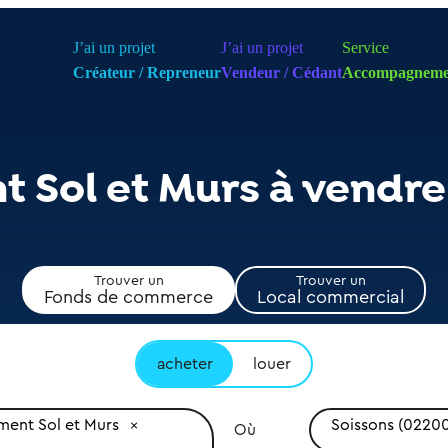
J’ai un projet
J’ai un projet
Service
Créateur / Repreneur
Vendeur / Cédant
Accompagneme
 Sol et Murs à vendre
Trouver un
Trouver un
Fonds de commerce
Local commercial
acheter
louer
ent Sol et Murs
Soissons (0220
Où