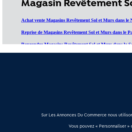
Magasin Revêtement So
Achat vente Magasins Revêtement Sol et Murs dans le 
Reprise de Magasins Revêtement Sol et Murs dans le Pa
Reprendre Magasins Revêtement Sol et Murs dans la 
Vente de Magasins Revêtement Sol et Murs dans l'Oise 
Cession de Magasins Revêtement Sol et Murs dans l'Ais
À propos
Sur Les Annonces Du Commerce nous utilisons
Les Annonces du Commerce propose un outil unique de mise en
Vous pouvez « Personnaliser » c
relation qualifiée conçu pour les acteurs de l’immobilier commercia