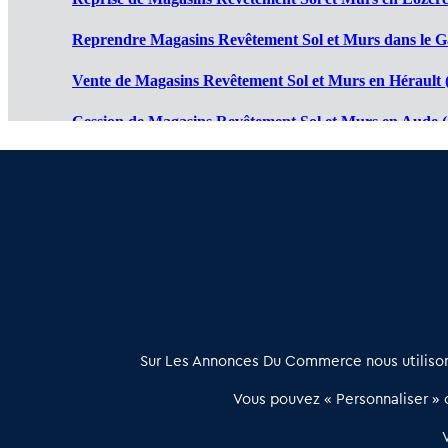
Reprendre Magasins Revêtement Sol et Murs dans le G
Vente de Magasins Revêtement Sol et Murs en Hérault 
Cession de Magasins Revêtement Sol et Murs en Aude (
Magasin Revêtement Sol et Murs à vendre en Ariège (0
Achat vente Magasin Revêtement Sol et Murs en Pyréné
À propos
Sur Les Annonces Du Commerce nous utilisons
Les Annonces du Commerce propose un outil unique de mise en
Vous pouvez « Personnaliser » c
relation qualifiée conçu pour les acteurs de l’immobilier commercia
et les collectivités territoriales, simple et intégrant une dimension