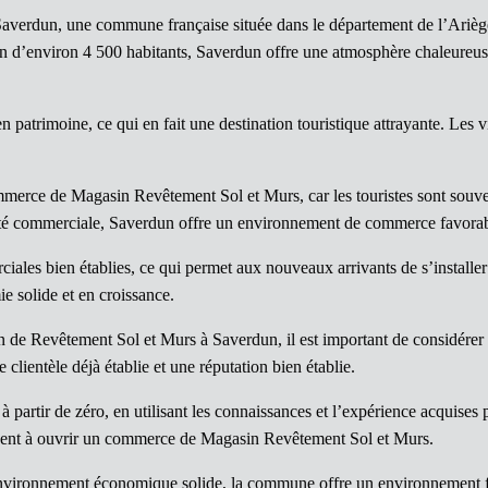
averdun, une commune française située dans le département de l’Ariège, 
n d’environ 4 500 habitants, Saverdun offre une atmosphère chaleureuse 
 patrimoine, ce qui en fait une destination touristique attrayante. Les 
commerce de Magasin Revêtement Sol et Murs, car les touristes sont souve
ivité commerciale, Saverdun offre un environnement de commerce favora
es bien établies, ce qui permet aux nouveaux arrivants de s’installer 
 solide et en croissance.
n de Revêtement Sol et Murs à Saverdun, il est important de considérer
 clientèle déjà établie et une réputation bien établie.
à partir de zéro, en utilisant les connaissances et l’expérience acquises 
hent à ouvrir un commerce de Magasin Revêtement Sol et Murs.
n environnement économique solide, la commune offre un environnement 