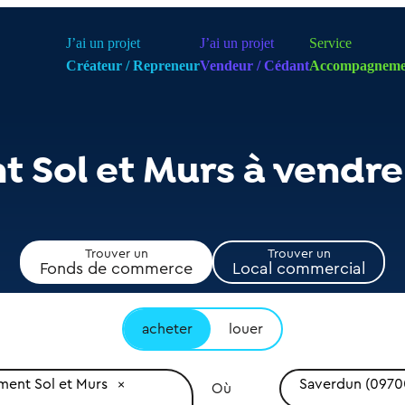
J’ai un projet
J’ai un projet
Service
Créateur / Repreneur
Vendeur / Cédant
Accompagneme
 Sol et Murs à vendr
Trouver un
Trouver un
Fonds de commerce
Local commercial
acheter
louer
ent Sol et Murs
Saverdun (0970
Où