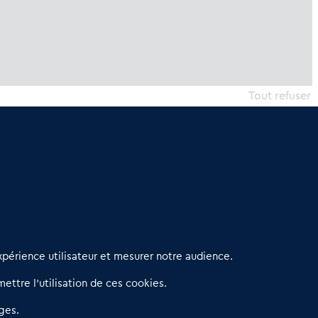
Tout refuser
erniers articles
périence utilisateur et mesurer notre audience.
éseau 3C : un partenaire national dédié aux transactions
ettre l’utilisation de ces cookies.
’entreprises et de commerces
etitscommerces : Un partenariat au service du commerce de
ges.