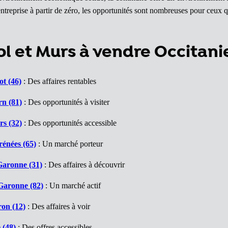
ntreprise à partir de zéro, les opportunités sont nombreuses pour ceux q
 et Murs à vendre Occitani
t (46)
: Des affaires rentables
rn (81)
: Des opportunités à visiter
s (32)
: Des opportunités accessible
énées (65)
: Un marché porteur
Garonne (31)
: Des affaires à découvrir
Garonne (82)
: Un marché actif
on (12)
: Des affaires à voir
 (48)
: Des offres accessibles