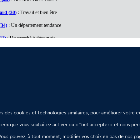
ard (30)
: Travail et bien être
(34)
: Un département tendance
11)
: Un marché à découvrir
9)
: Travail et bien être
es Orientales (66)
: Département d'opportunités
Nous contacter
D
 des cookies et technologies similaires, pour améliorer votre ex
02 54 56 03 17
R
eux que vous souhaitez activer ou « Tout accepter » et nous perm
Contactez-nous
l
d
Villes et Territoires
Notre solution
P
Vous pouvez, à tout moment, modifier vos choix en bas de nos pa