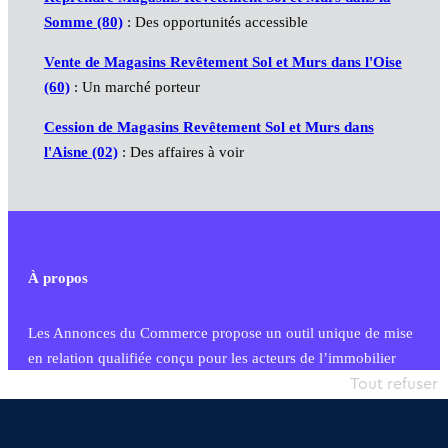
Somme (80)
: Des opportunités accessible
Vente de Magasins Revêtement Sol et Murs dans l'Oise
(60)
: Un marché porteur
Cession de Magasins Revêtement Sol et Murs dans
l'Aisne (02)
: Des affaires à voir
À propos
Les Annonces du Commerce propose un outil unique de mise
en relation qualifiée conçu pour les acteurs de l’immobilier
commercial et les collectivités territoriales, simple et intégrant
Tout refuser
une dimension humaine
Publier une annonce