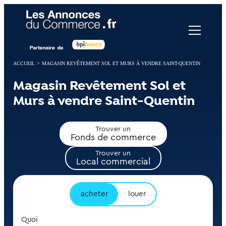
Panneau de gestion des cookies
ACCUEIL
>
MAGASIN REVÊTEMENT SOL ET MURS À VENDRE SAINT-QUENTIN
Magasin Revêtement Sol et
Murs à vendre Saint-Quentin
Trouver un
Fonds de commerce
Trouver un
Local commercial
acheter
louer
Quoi