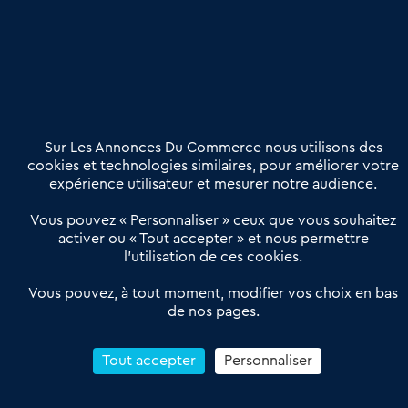
Etre accompagné
Nous contacter
02 54 56 03 17
Contactez-nous
Villes et Territoires
Notre solution
Offres Pro
Sur Les Annonces Du Commerce nous utilisons des
Actualités
Qui sommes nous ?
cookies et technologies similaires, pour améliorer votre
expérience utilisateur et mesurer notre audience.
Derniers articles
Vous pouvez « Personnaliser » ceux que vous souhaitez
activer ou « Tout accepter » et nous permettre
Réseau 3C : un partenaire national dédié aux transactions
l’utilisation de ces cookies.
d’entreprises et de commerces
Petitscommerces : Un partenariat au service du commerce de
Vous pouvez, à tout moment, modifier vos choix en bas
de nos pages.
proximité et des territoires
1er Baromètre de la transmission de fonds de commerce
Reprendre un Restaurant Rapide
Tout accepter
Personnaliser
Céder son Fonds de Commerce : Comment réussir sa vente