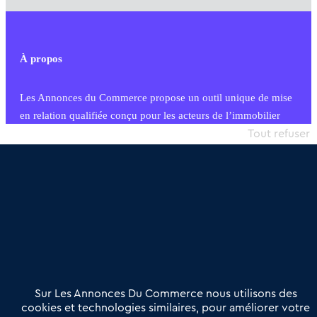
À propos
Les Annonces du Commerce propose un outil unique de mise
en relation qualifiée conçu pour les acteurs de l’immobilier
commercial et les collectivités territoriales, simple et intégrant
Tout refuser
une dimension humaine
Publier une annonce
Etre accompagné
Nous contacter
02 54 56 03 17
Contactez-nous
Villes et Territoires
Notre solution
Offres Pro
Sur Les Annonces Du Commerce nous utilisons des
Actualités
Qui sommes nous ?
cookies et technologies similaires, pour améliorer votre