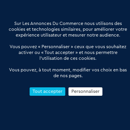
02 54 56 03 17
Contactez-nous
Villes et Territoires
Notre solution
Offres Pro
Sur Les Annonces Du Commerce nous utilisons des
Actualités
Qui sommes nous ?
cookies et technologies similaires, pour améliorer votre
expérience utilisateur et mesurer notre audience.
Derniers articles
Vous pouvez « Personnaliser » ceux que vous souhaitez
activer ou « Tout accepter » et nous permettre
Réseau 3C : un partenaire national dédié aux transactions
l’utilisation de ces cookies.
d’entreprises et de commerces
Petitscommerces : Un partenariat au service du commerce de
Vous pouvez, à tout moment, modifier vos choix en bas
de nos pages.
proximité et des territoires
1er Baromètre de la transmission de fonds de commerce
Reprendre un Restaurant Rapide
Tout accepter
Personnaliser
Céder son Fonds de Commerce : Comment réussir sa vente
4.6
13 avis Google