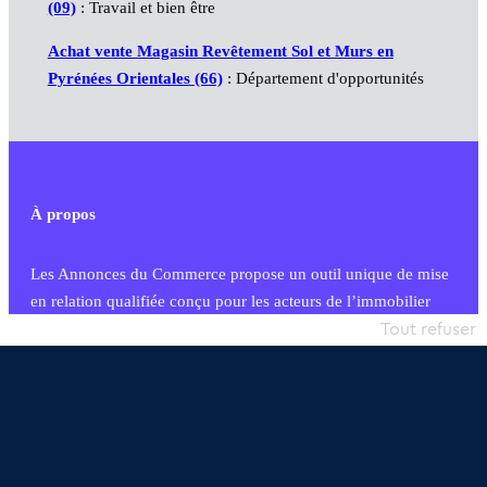
(09)
: Travail et bien être
Achat vente Magasin Revêtement Sol et Murs en
Pyrénées Orientales (66)
: Département d'opportunités
À propos
Les Annonces du Commerce propose un outil unique de mise
en relation qualifiée conçu pour les acteurs de l’immobilier
commercial et les collectivités territoriales, simple et intégrant
Tout refuser
une dimension humaine
Publier une annonce
Etre accompagné
Nous contacter