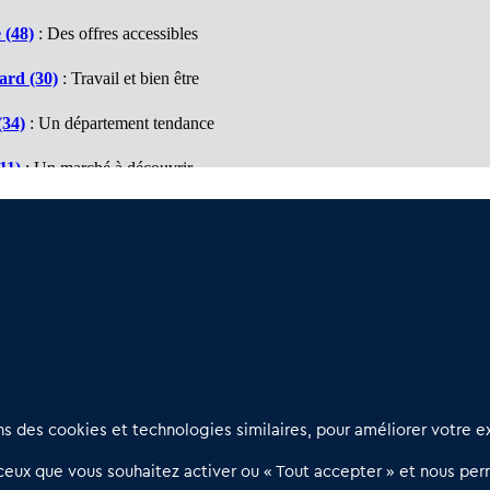
 (48)
: Des offres accessibles
ard (30)
: Travail et bien être
(34)
: Un département tendance
11)
: Un marché à découvrir
9)
: Travail et bien être
es Orientales (66)
: Département d'opportunités
Nous contacter
D
 des cookies et technologies similaires, pour améliorer votre ex
02 54 56 03 17
R
eux que vous souhaitez activer ou « Tout accepter » et nous perm
Contactez-nous
l
d