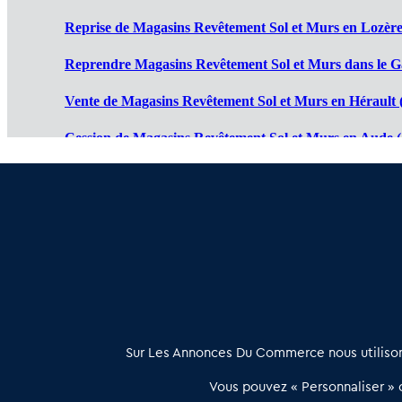
Reprise de Magasins Revêtement Sol et Murs en Lozère
Reprendre Magasins Revêtement Sol et Murs dans le G
Vente de Magasins Revêtement Sol et Murs en Hérault 
Cession de Magasins Revêtement Sol et Murs en Aude (
Magasin Revêtement Sol et Murs à vendre en Ariège (0
Achat vente Magasin Revêtement Sol et Murs en Pyréné
À propos
Sur Les Annonces Du Commerce nous utilisons
Les Annonces du Commerce propose un outil unique de mise en
Vous pouvez « Personnaliser » c
relation qualifiée conçu pour les acteurs de l’immobilier commercia