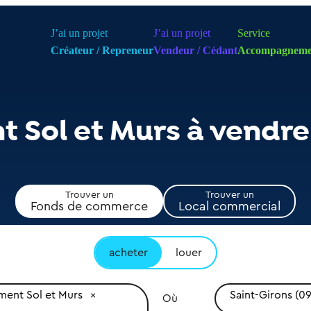
J’ai un projet
J’ai un projet
Service
Créateur / Repreneur
Vendeur / Cédant
Accompagneme
 Sol et Murs à vendre
Trouver un
Trouver un
Fonds de commerce
Local commercial
acheter
louer
ent Sol et Murs
Saint-Girons (0
Où