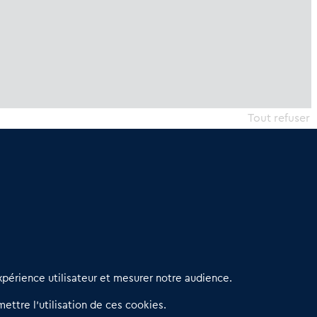
Tout refuser
erniers articles
périence utilisateur et mesurer notre audience.
éseau 3C : un partenaire national dédié aux transactions
ettre l’utilisation de ces cookies.
’entreprises et de commerces