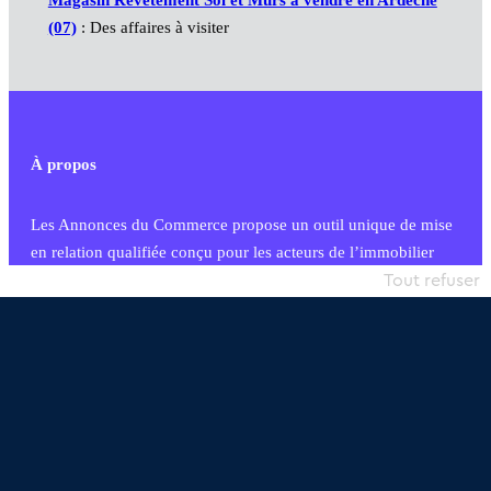
(07)
: Des affaires à visiter
À propos
Les Annonces du Commerce propose un outil unique de mise
en relation qualifiée conçu pour les acteurs de l’immobilier
commercial et les collectivités territoriales, simple et intégrant
Tout refuser
une dimension humaine
Publier une annonce
Etre accompagné
Nous contacter
02 54 56 03 17
Contactez-nous