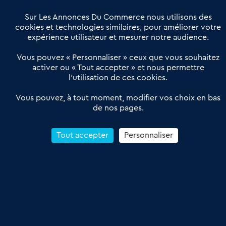
Villes et Territoires
Notre solution
Offres Pro
Sur Les Annonces Du Commerce nous utilisons des
Actualités
Qui sommes nous ?
cookies et technologies similaires, pour améliorer votre
expérience utilisateur et mesurer notre audience.
Derniers articles
Vous pouvez « Personnaliser » ceux que vous souhaitez
activer ou « Tout accepter » et nous permettre
Réseau 3C : un partenaire national dédié aux transactions
l’utilisation de ces cookies.
d’entreprises et de commerces
Petitscommerces : Un partenariat au service du commerce de
Vous pouvez, à tout moment, modifier vos choix en bas
de nos pages.
proximité et des territoires
1er Baromètre de la transmission de fonds de commerce
Reprendre un Restaurant Rapide
Tout accepter
Personnaliser
Céder son Fonds de Commerce : Comment réussir sa vente
4.6
13 avis Google
Conditions Générales de Vente & d’Utilisation
Les Annonces du Commerce 2011-2026 – Tous droits réservés – réalisé