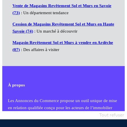
Vente de Magasins Revêtement Sol et Murs en Savoie
(73)
: Un département tendance
Cession de Magasins Revêtement Sol et Murs en Haute
Savoie (74)
: Un marché à découvrir
Magasin Revêtement Sol et Murs à vendre en Ardèche
(07)
: Des affaires à visiter
À propos
Les Annonces du Commerce propose un outil unique de mise
en relation qualifiée conçu pour les acteurs de l’immobilier
commercial et les collectivités territoriales, simple et intégrant
Tout refuser
une dimension humaine