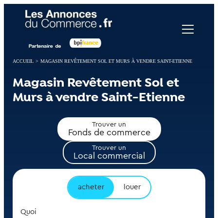
Panneau de gestion des cookies
ACCUEIL
>
MAGASIN REVÊTEMENT SOL ET MURS À VENDRE SAINT-ETIENNE
Magasin Revêtement Sol et
Murs à vendre Saint-Etienne
Trouver un
Fonds de commerce
Trouver un
Local commercial
acheter
louer
Quoi