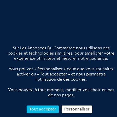
Publier une annonce
Etre accompagné
Nous contacter
02 54 56 03 17
Contactez-nous
Villes et Territoires
Notre solution
Offres Pro
Sur Les Annonces Du Commerce nous utilisons des
Actualités
Qui sommes nous ?
cookies et technologies similaires, pour améliorer votre
expérience utilisateur et mesurer notre audience.
Derniers articles
Vous pouvez « Personnaliser » ceux que vous souhaitez
activer ou « Tout accepter » et nous permettre
Réseau 3C : un partenaire national dédié aux transactions
l’utilisation de ces cookies.
d’entreprises et de commerces
Petitscommerces : Un partenariat au service du commerce de
Vous pouvez, à tout moment, modifier vos choix en bas
de nos pages.
proximité et des territoires
1er Baromètre de la transmission de fonds de commerce
Reprendre un Restaurant Rapide
Tout accepter
Personnaliser
Céder son Fonds de Commerce : Comment réussir sa vente