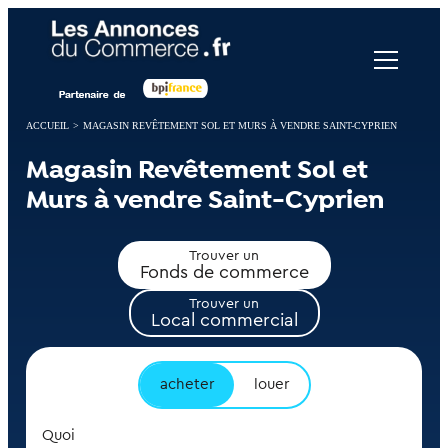
Panneau de gestion des cookies
ACCUEIL
>
MAGASIN REVÊTEMENT SOL ET MURS À VENDRE SAINT-CYPRIEN
Magasin Revêtement Sol et
Murs à vendre Saint-Cyprien
Trouver un
Fonds de commerce
Trouver un
Local commercial
acheter
louer
Quoi