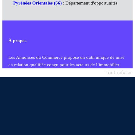
Pyrénées Orientales (66)
: Département d'opportunités
À propos
Les Annonces du Commerce propose un outil unique de mise
en relation qualifiée conçu pour les acteurs de l’immobilier
commercial et les collectivités territoriales, simple et intégrant
Tout refuser
une dimension humaine
Publier une annonce
Etre accompagné
Nous contacter
02 54 56 03 17
Contactez-nous
Villes et Territoires
Notre solution