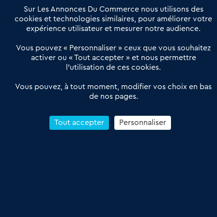
Offres Pro
Sur Les Annonces Du Commerce nous utilisons des
Actualités
Qui sommes nous ?
cookies et technologies similaires, pour améliorer votre
expérience utilisateur et mesurer notre audience.
Derniers articles
Vous pouvez « Personnaliser » ceux que vous souhaitez
activer ou « Tout accepter » et nous permettre
Réseau 3C : un partenaire national dédié aux transactions
l’utilisation de ces cookies.
d’entreprises et de commerces
Petitscommerces : Un partenariat au service du commerce de
Vous pouvez, à tout moment, modifier vos choix en bas
de nos pages.
proximité et des territoires
1er Baromètre de la transmission de fonds de commerce
Reprendre un Restaurant Rapide
Tout accepter
Personnaliser
Céder son Fonds de Commerce : Comment réussir sa vente
4.6
13 avis Google
Conditions Générales de Vente & d’Utilisation
Les Annonces du Commerce 2011-2026 – Tous droits réservés – réalisé
par
Dare Dare