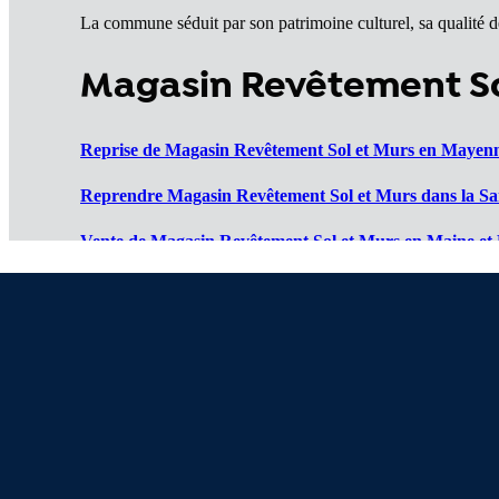
La commune séduit par son patrimoine culturel, sa qualité 
Magasin Revêtement Sol
Reprise de Magasin Revêtement Sol et Murs en Mayenn
Reprendre Magasin Revêtement Sol et Murs dans la Sar
Vente de Magasin Revêtement Sol et Murs en Maine et 
Cession de Magasin Revêtement Sol et Murs en Loire At
Magasins Revêtement Sol et Murs à vendre en Vendée (
À propos