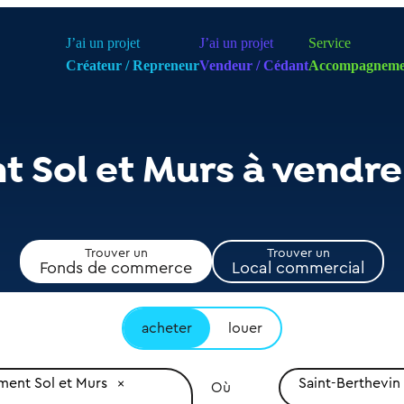
J’ai un projet
J’ai un projet
Service
Créateur / Repreneur
Vendeur / Cédant
Accompagneme
 Sol et Murs à vendre
Trouver un
Trouver un
Fonds de commerce
Local commercial
acheter
louer
ent Sol et Murs
Saint-Berthevin
Où