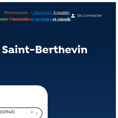
Professionnels
Collectivités
Actualités
Se connecter
nt
de l’immobilier
et territoires
et conseils
 Saint-Berthevin
 (53940)