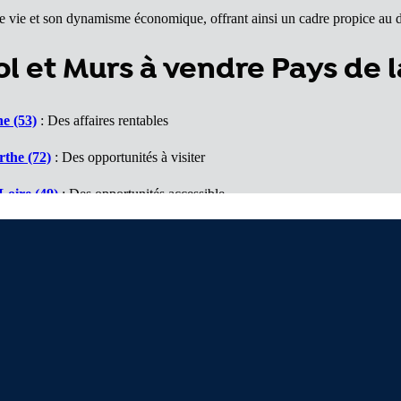
de vie et son dynamisme économique, offrant ainsi un cadre propice au 
 et Murs à vendre Pays de l
e (53)
: Des affaires rentables
the (72)
: Des opportunités à visiter
Loire (49)
: Des opportunités accessible
lantique (44)
: Un marché porteur
85)
: Des affaires à voir
Nous contacter
D