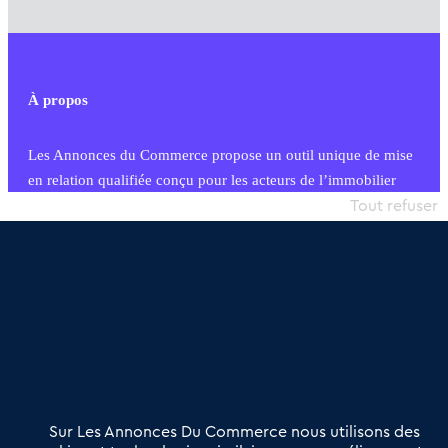
À propos
Les Annonces du Commerce propose un outil unique de mise
en relation qualifiée conçu pour les acteurs de l’immobilier
commercial et les collectivités territoriales, simple et intégrant
Tout refuser
une dimension humaine
Publier une annonce
Etre accompagné
Nous contacter
02 54 56 03 17
Contactez-nous
Villes et Territoires
Notre solution
Offres Pro
Sur Les Annonces Du Commerce nous utilisons des
Actualités