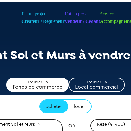
J’ai un projet
J’ai un projet
Service
Créateur / Repreneur
Vendeur / Cédant
Accompagneme
 Sol et Murs à vendre
Trouver un
Trouver un
Fonds de commerce
Local commercial
acheter
louer
ent Sol et Murs
Reze (44400)
Où