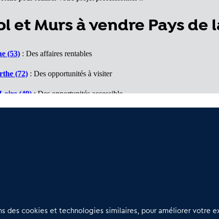
 et Murs à vendre Pays de l
e (53)
: Des affaires rentables
the (72)
: Des opportunités à visiter
Loire (49)
: Des opportunités accessible
lantique (44)
: Un marché porteur
85)
: Des affaires à voir
Nous contacter
D
 des cookies et technologies similaires, pour améliorer votre ex
02 54 56 03 17