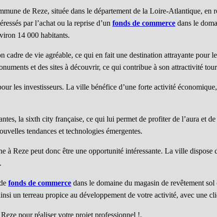
mune de Reze, située dans le département de la Loire-Atlantique, en rég
éressés par l’achat ou la reprise d’un
fonds de commerce
dans le domai
viron 14 000 habitants.
son cadre de vie agréable, ce qui en fait une destination attrayante pour l
numents et des sites à découvrir, ce qui contribue à son attractivité tour
pour les investisseurs. La ville bénéfice d’une forte activité économiqu
s, la sixth city française, ce qui lui permet de profiter de l’aura et de 
nouvelles tendances et technologies émergentes.
 à Reze peut donc être une opportunité intéressante. La ville dispose 
.
 de
fonds de commerce
dans le domaine du magasin de revêtement sol e
 ainsi un terreau propice au développement de votre activité, avec une cl
 Reze pour réaliser votre projet professionnel !.