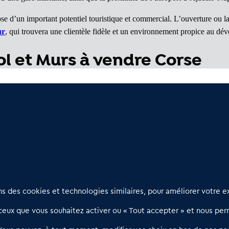
se d’un important potentiel touristique et commercial. L’ouverture ou
ur
, qui trouvera une clientèle fidèle et un environnement propice au dé
l et Murs à vendre Corse
du Sud (2A)
: Des affaires rentables
orse (2B)
: Des opportunités à visiter
Nous contacter
D
 des cookies et technologies similaires, pour améliorer votre ex
02 54 56 03 17
R
eux que vous souhaitez activer ou « Tout accepter » et nous perm
Contactez-nous
l
d
Villes et Territoires
Notre solution