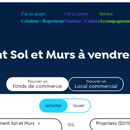
J’ai un projet
J’ai un projet
Service
Créateur / Repreneur
Vendeur / Cédant
Accompagneme
 Sol et Murs à vendre
Trouver un
Trouver un
Fonds de commerce
Local commercial
acheter
louer
ent Sol et Murs
Propriano (2011
Où