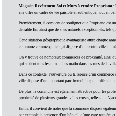
Magasin Revêtement Sol et Murs à vendre Propriano
: 
elle offre un cadre de vie paisible et authentique, tout en bé
Premièrement, il convient de souligner que Propriano est un
Cette situation géographique avantageuse attire chaque ann
commune commerçante, qui dispose d’un centre-ville animé e
On y trouve de nombreux commerces de proximité, ainsi que 
qui se tient tous les dimanches matin dans les rues de la vill
Dans ce contexte, l’ouverture ou la reprise d’un commerce 
ville dispose d’un important parc immobilier, qui offre de n
De plus, la commune est également attractive pour les profess
proximité de plusieurs grandes villes corses, telles que Aja
Enfin, il convient de noter que la commune dispose également 
par exemple la présence d’un hôpital, d’une gare routière e