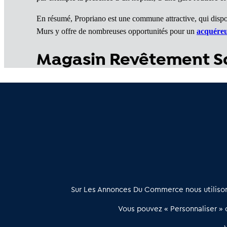
En résumé, Propriano est une commune attractive, qui dispo
Murs y offre de nombreuses opportunités pour un
acquére
Magasin Revêtement So
Cession de Magasin Revêtement Sol et Murs en Corse 
Magasins Revêtement Sol et Murs à vendre en Haute C
À propos
Sur Les Annonces Du Commerce nous utilisons
Les Annonces du Commerce propose un outil unique de mise en
Vous pouvez « Personnaliser » c
relation qualifiée conçu pour les acteurs de l’immobilier commercia