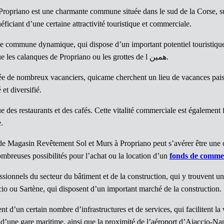
Propriano est une charmante commune située dans le sud de la Corse, sur
néficiant d’une certaine attractivité touristique et commerciale.
e commune dynamique, qui dispose d’un important potentiel touristique. 
de sable fin, ainsi que de sites naturels exceptionnels, tels que les calanques de Propriano ou les grottes de l همین.
ée de nombreux vacanciers, quicame cherchent un lieu de vacances paisi
t diversifié.
des restaurants et des cafés. Cette vitalité commerciale est également 
e.
de Magasin Revêtement Sol et Murs à Propriano peut s’avérer être une 
ombreuses possibilités pour l’achat ou la location d’un
fonds de comme
ionnels du secteur du bâtiment et de la construction, qui y trouvent une
ccio ou Sartène, qui disposent d’un important marché de la construction.
d’un certain nombre d’infrastructures et de services, qui facilitent la v
t d’une gare maritime, ainsi que la proximité de l’aéroport d’Ajaccio-N