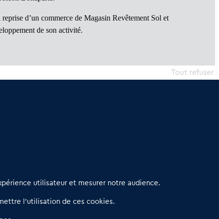
 la reprise d’un commerce de Magasin Revêtement Sol et
veloppement de son activité.
Tout refuser
erniers articles
périence utilisateur et mesurer notre audience.
éseau 3C : un partenaire national dédié aux transactions
ettre l’utilisation de ces cookies.
’entreprises et de commerces