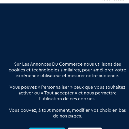
une dimension humaine
Publier une annonce
Etre accompagné
Nous contacter
02 54 56 03 17
Contactez-nous
Villes et Territoires
Notre solution
Offres Pro
Sur Les Annonces Du Commerce nous utilisons des
Actualités
Qui sommes nous ?
cookies et technologies similaires, pour améliorer votre
expérience utilisateur et mesurer notre audience.
Derniers articles
Vous pouvez « Personnaliser » ceux que vous souhaitez
activer ou « Tout accepter » et nous permettre
Réseau 3C : un partenaire national dédié aux transactions
l’utilisation de ces cookies.
d’entreprises et de commerces
Petitscommerces : Un partenariat au service du commerce de
Vous pouvez, à tout moment, modifier vos choix en bas
de nos pages.
proximité et des territoires
1er Baromètre de la transmission de fonds de commerce