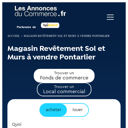
Panneau de gestion des cookies
ACCUEIL
>
MAGASIN REVÊTEMENT SOL ET MURS À VENDRE PONTARLIER
Magasin Revêtement Sol et
Murs à vendre Pontarlier
Trouver un
Fonds de commerce
Trouver un
Local commercial
acheter
louer
Quoi