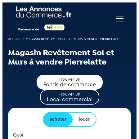
Panneau de gestion des cookies
ACCUEIL
>
MAGASIN REVÊTEMENT SOL ET MURS À VENDRE PIERRELATTE
Magasin Revêtement Sol et
Murs à vendre Pierrelatte
Trouver un
Fonds de commerce
Trouver un
Local commercial
acheter
louer
Quoi