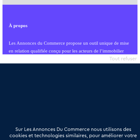
À propos
Les Annonces du Commerce propose un outil unique de mise
en relation qualifiée conçu pour les acteurs de l’immobilier
commercial et les collectivités territoriales, simple et intégrant
Tout refuser
une dimension humaine
Publier une annonce
Etre accompagné
Nous contacter
02 54 56 03 17
Contactez-nous
Villes et Territoires
Notre solution
Offres Pro
Sur Les Annonces Du Commerce nous utilisons des
Actualités
Qui sommes nous ?
cookies et technologies similaires, pour améliorer votre