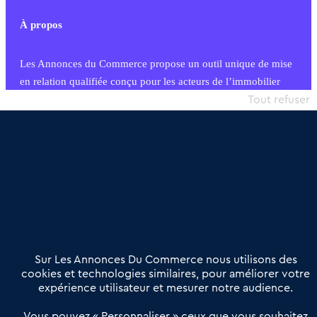
À propos
Les Annonces du Commerce propose un outil unique de mise
en relation qualifiée conçu pour les acteurs de l’immobilier
commercial et les collectivités territoriales, simple et intégrant
Tout refuser
une dimension humaine
Publier une annonce
Etre accompagné
Nous contacter
02 54 56 03 17
Contactez-nous
Villes et Territoires
Notre solution
Offres Pro
Sur Les Annonces Du Commerce nous utilisons des
Actualités
Qui sommes nous ?
cookies et technologies similaires, pour améliorer votre
expérience utilisateur et mesurer notre audience.
Derniers articles
Vous pouvez « Personnaliser » ceux que vous souhaitez