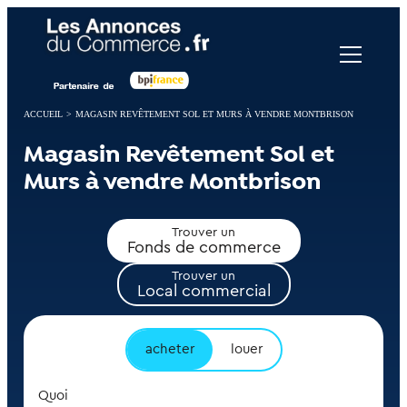
Panneau de gestion des cookies
ACCUEIL
>
MAGASIN REVÊTEMENT SOL ET MURS À VENDRE MONTBRISON
Magasin Revêtement Sol et
Murs à vendre Montbrison
Trouver un
Fonds de commerce
Trouver un
Local commercial
acheter
louer
Quoi