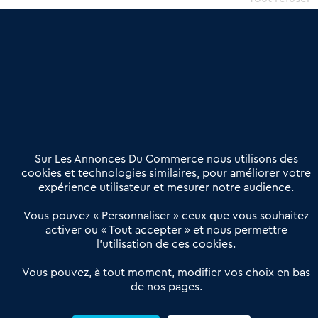
une dimension humaine
Publier une annonce
Etre accompagné
Nous contacter
02 54 56 03 17
Contactez-nous
Villes et Territoires
Notre solution
Offres Pro
Sur Les Annonces Du Commerce nous utilisons des
Actualités
Qui sommes nous ?
cookies et technologies similaires, pour améliorer votre
expérience utilisateur et mesurer notre audience.
Derniers articles
Vous pouvez « Personnaliser » ceux que vous souhaitez
activer ou « Tout accepter » et nous permettre
Réseau 3C : un partenaire national dédié aux transactions
l’utilisation de ces cookies.
d’entreprises et de commerces
Petitscommerces : Un partenariat au service du commerce de
Vous pouvez, à tout moment, modifier vos choix en bas
de nos pages.
proximité et des territoires
1er Baromètre de la transmission de fonds de commerce