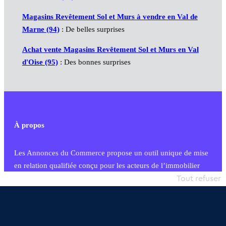
Magasins Revêtement Sol et Murs à vendre en Val de
Marne (94)
: De belles surprises
Achat vente Magasins Revêtement Sol et Murs en Val
d'Oise (95)
: Des bonnes surprises
À propos
Les Annonces du Commerce propose un outil unique de mise
en relation qualifiée conçu pour les acteurs de l’immobilier
commercial et les collectivités territoriales, simple et intégrant
Tout refuser
une dimension humaine
Publier une annonce
Etre accompagné