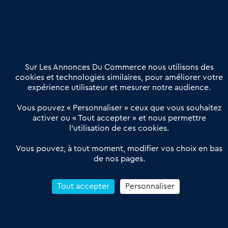
Nous contacter
02 54 56 03 17
Contactez-nous
Villes et Territoires
Notre solution
Offres Pro
Sur Les Annonces Du Commerce nous utilisons des
Actualités
Qui sommes nous ?
cookies et technologies similaires, pour améliorer votre
expérience utilisateur et mesurer notre audience.
Derniers articles
Vous pouvez « Personnaliser » ceux que vous souhaitez
activer ou « Tout accepter » et nous permettre
Réseau 3C : un partenaire national dédié aux transactions
l’utilisation de ces cookies.
d’entreprises et de commerces
Petitscommerces : Un partenariat au service du commerce de
Vous pouvez, à tout moment, modifier vos choix en bas
de nos pages.
proximité et des territoires
1er Baromètre de la transmission de fonds de commerce
Reprendre un Restaurant Rapide
Tout accepter
Personnaliser
Céder son Fonds de Commerce : Comment réussir sa vente
4.6
13 avis Google