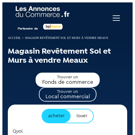
Panneau de gestion des cookies
ACCUEIL
>
MAGASIN REVÊTEMENT SOL ET MURS À VENDRE MEAUX
Magasin Revêtement Sol et
Murs à vendre Meaux
Trouver un
Fonds de commerce
Trouver un
Local commercial
acheter
louer
Quoi