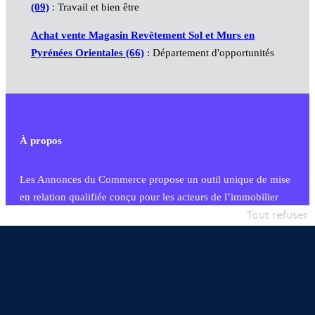
(09)
: Travail et bien être
Achat vente Magasin Revêtement Sol et Murs en
Pyrénées Orientales (66)
: Département d'opportunités
À propos
Les Annonces du Commerce propose un outil unique de mise
en relation qualifiée conçu pour les acteurs de l’immobilier
commercial et les collectivités territoriales, simple et intégrant
Tout refuser
une dimension humaine
Publier une annonce
Etre accompagné
Nous contacter