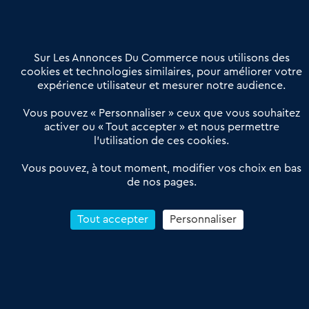
02 54 56 03 17
Contactez-nous
Villes et Territoires
Notre solution
Offres Pro
Sur Les Annonces Du Commerce nous utilisons des
Actualités
Qui sommes nous ?
cookies et technologies similaires, pour améliorer votre
expérience utilisateur et mesurer notre audience.
Derniers articles
Vous pouvez « Personnaliser » ceux que vous souhaitez
activer ou « Tout accepter » et nous permettre
Réseau 3C : un partenaire national dédié aux transactions
l’utilisation de ces cookies.
d’entreprises et de commerces
Petitscommerces : Un partenariat au service du commerce de
Vous pouvez, à tout moment, modifier vos choix en bas
de nos pages.
proximité et des territoires
1er Baromètre de la transmission de fonds de commerce
Reprendre un Restaurant Rapide
Tout accepter
Personnaliser
Céder son Fonds de Commerce : Comment réussir sa vente
4.6
13 avis Google