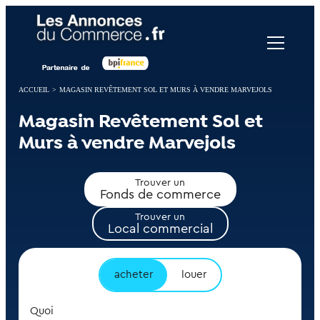
Panneau de gestion des cookies
ACCUEIL
>
MAGASIN REVÊTEMENT SOL ET MURS À VENDRE MARVEJOLS
Magasin Revêtement Sol et
Murs à vendre Marvejols
Trouver un
Fonds de commerce
Trouver un
Local commercial
acheter
louer
Quoi