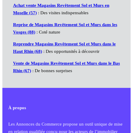
Achat vente Magasins Revêtement Sol et Murs en
Moselle (57)
: Des visites indispensables
Reprise de Magasins Revêtement Sol et Murs dans les
Vosges (88)
: Coté nature
Reprendre Magasins Revêtement Sol et Murs dans le
Haut Rhin (68)
: Des opportunités à découvrir
Vente de Magasins Revêtement Sol et Murs dans le Bas
Rhin (67)
: De bonnes surprises
À propos
Les Annonces du Commerce propose un outil unique de mise
en relation qualifiée conçu pour les acteurs de l’immobilier