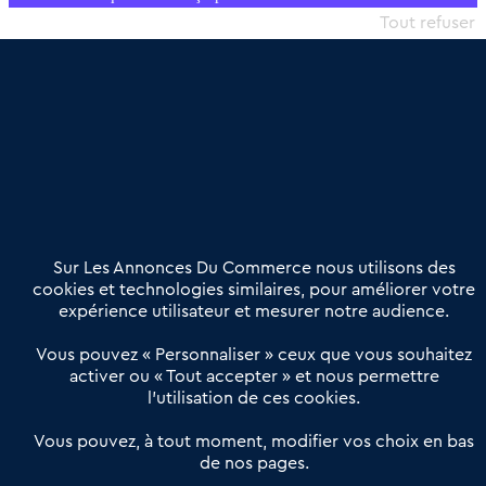
commercial et les collectivités territoriales, simple et intégrant
Tout refuser
une dimension humaine
Publier une annonce
Etre accompagné
Nous contacter
02 54 56 03 17
Contactez-nous
Villes et Territoires
Notre solution
Offres Pro
Sur Les Annonces Du Commerce nous utilisons des
Actualités
Qui sommes nous ?
cookies et technologies similaires, pour améliorer votre
expérience utilisateur et mesurer notre audience.
Derniers articles
Vous pouvez « Personnaliser » ceux que vous souhaitez
activer ou « Tout accepter » et nous permettre
Réseau 3C : un partenaire national dédié aux transactions
l’utilisation de ces cookies.
d’entreprises et de commerces
Petitscommerces : Un partenariat au service du commerce de
Vous pouvez, à tout moment, modifier vos choix en bas
de nos pages.
proximité et des territoires