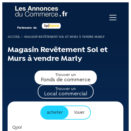
Panneau de gestion des cookies
ACCUEIL
>
MAGASIN REVÊTEMENT SOL ET MURS À VENDRE MARLY
Magasin Revêtement Sol et
Murs à vendre Marly
Trouver un
Fonds de commerce
Trouver un
Local commercial
acheter
louer
Quoi