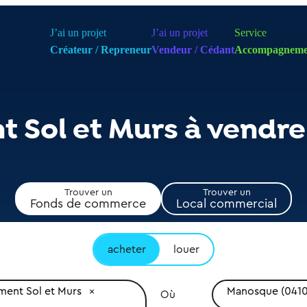
J’ai un projet
J’ai un projet
Service
Créateur / Repreneur
Vendeur / Cédant
Accompagneme
 Sol et Murs à vendr
Trouver un
Trouver un
Fonds de commerce
Local commercial
acheter
louer
ent Sol et Murs
Manosque (041
Où