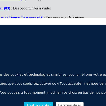
r (83)
: Des opportunités à visiter
es de Hautes Provence (04)
: Des opportunités à visiter
autes Alpes (05)
: Des opportunités à visiter
s Maritimes (06)
: Des opportunités à visiter
Nous contacter
D
 des cookies et technologies similaires, pour améliorer votre ex
02 54 56 03 17
R
eux que vous souhaitez activer ou « Tout accepter » et nous perm
Contactez-nous
l
d
Villes et Territoires
Notre solution
P
Vous pouvez, à tout moment, modifier vos choix en bas de nos pa
Offres Pro
Actualités
p
Qui sommes nous ?
1
Tout accepter
Personnaliser