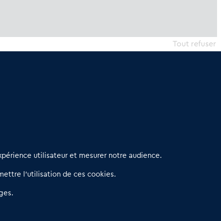
Tout refuser
erniers articles
périence utilisateur et mesurer notre audience.
éseau 3C : un partenaire national dédié aux transactions
ettre l’utilisation de ces cookies.
’entreprises et de commerces
etitscommerces : Un partenariat au service du commerce de
ges.
roximité et des territoires
er Baromètre de la transmission de fonds de commerce