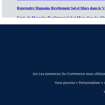
Reprendre Magasins Revêtement Sol et Murs dans le Va
Vente de Magasins Revêtement Sol et Murs dans les Alp
Cession de Magasins Revêtement Sol et Murs dans les H
Magasin Revêtement Sol et Murs à vendre dans les Alpe
À propos
Sur Les Annonces Du Commerce nous utilisons
Les Annonces du Commerce propose un outil unique de mise en
Vous pouvez « Personnaliser » c
relation qualifiée conçu pour les acteurs de l’immobilier commercia
et les collectivités territoriales, simple et intégrant une dimension
humaine