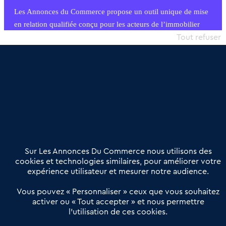
Les Annonces du Commerce propose un outil unique de mise
en relation qualifiée conçu pour les acteurs de l’immobilier
commercial et les collectivités territoriales, simple et intégrant
Tout refuser
une dimension humaine
Publier une annonce
Etre accompagné
Nous contacter
02 54 56 03 17
Contactez-nous
Villes et Territoires
Notre solution
Offres Pro
Sur Les Annonces Du Commerce nous utilisons des
Actualités
Qui sommes nous ?
cookies et technologies similaires, pour améliorer votre
expérience utilisateur et mesurer notre audience.
Derniers articles
Vous pouvez « Personnaliser » ceux que vous souhaitez
activer ou « Tout accepter » et nous permettre
Réseau 3C : un partenaire national dédié aux transactions
l’utilisation de ces cookies.
d’entreprises et de commerces