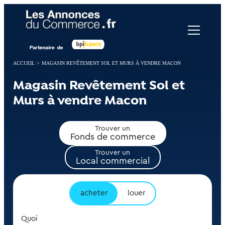
Panneau de gestion des cookies
ACCUEIL
>
MAGASIN REVÊTEMENT SOL ET MURS À VENDRE MACON
Magasin Revêtement Sol et
Murs à vendre Macon
Trouver un
Fonds de commerce
Trouver un
Local commercial
acheter
louer
Quoi