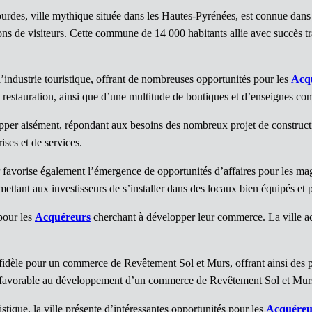
urdes, ville mythique située dans les Hautes-Pyrénées, est connue dans 
ions de visiteurs. Cette commune de 14 000 habitants allie avec succès tra
’industrie touristique, offrant de nombreuses opportunités pour les
Acq
de restauration, ainsi que d’une multitude de boutiques et d’enseignes co
opper aisément, répondant aux besoins des nombreux projet de construc
ses et de services.
 favorise également l’émergence de opportunités d’affaires pour les m
mettant aux investisseurs de s’installer dans des locaux bien équipés et pr
 pour les
Acquéreurs
cherchant à développer leur commerce. La ville acc
le fidèle pour un commerce de Revêtement Sol et Murs, offrant ainsi d
e favorable au développement d’un commerce de Revêtement Sol et Mur
tique, la ville présente d’intéressantes opportunités pour les
Acquéreu