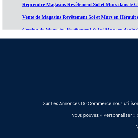
Reprendre Magasins Revêtement Sol et Murs dans le G
Vente de Magasins Revêtement Sol et Murs en Hérault 
Cession de Magasins Revêtement Sol et Murs en Aude (
Magasin Revêtement Sol et Murs à vendre en Ariège (0
Achat vente Magasin Revêtement Sol et Murs en Pyréné
À propos
Sur Les Annonces Du Commerce nous utilisons
Les Annonces du Commerce propose un outil unique de mise en
Vous pouvez « Personnaliser » c
relation qualifiée conçu pour les acteurs de l’immobilier commercia
et les collectivités territoriales, simple et intégrant une dimension
humaine