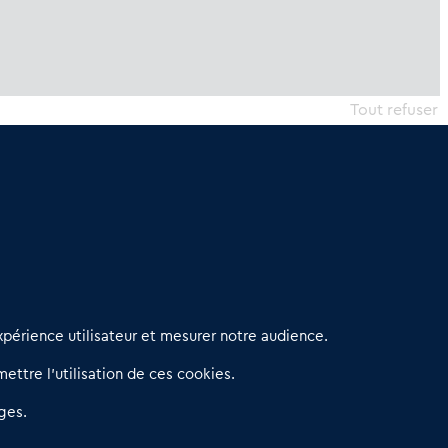
Tout refuser
erniers articles
périence utilisateur et mesurer notre audience.
éseau 3C : un partenaire national dédié aux transactions
ettre l’utilisation de ces cookies.
’entreprises et de commerces
etitscommerces : Un partenariat au service du commerce de
ges.
roximité et des territoires