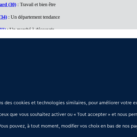
ard (30)
: Travail et bien être
(34)
: Un département tendance
11)
: Un marché à découvrir
9)
: Travail et bien être
es Orientales (66)
: Département d'opportunités
Nous contacter
D
 des cookies et technologies similaires, pour améliorer votre ex
02 54 56 03 17
R
eux que vous souhaitez activer ou « Tout accepter » et nous perm
Contactez-nous
l
d
Villes et Territoires
Notre solution
P
Vous pouvez, à tout moment, modifier vos choix en bas de nos pa
Offres Pro
Actualités
p