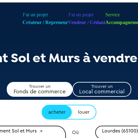
J’ai un projet
J’ai un projet
Service
Créateur / Repreneur
Vendeur / Cédant
Accompagneme
 Sol et Murs à vendre
Trouver un
Trouver un
Fonds de commerce
Local commercial
acheter
louer
ent Sol et Murs
Lourdes (65100)
Où