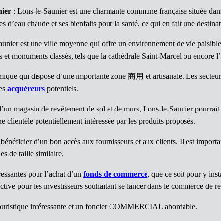
nier
: Lons-le-Saunier est une charmante commune française située dan
s d’eau chaude et ses bienfaits pour la santé, ce qui en fait une destinat
unier est une ville moyenne qui offre un environnement de vie paisible 
s et monuments classés, tels que la cathédrale Saint-Marcel ou encore l’h
que qui dispose d’une importante zone 商用 et artisanale. Les secteurs de 
les
acquéreurs
potentiels.
d’un magasin de revêtement de sol et de murs, Lons-le-Saunier pourrait êtr
 clientèle potentiellement intéressée par les produits proposés.
énéficier d’un bon accès aux fournisseurs et aux clients. Il est imp
s de taille similaire.
ressantes pour l’achat d’un
fonds de commerce
, que ce soit pour y ins
tive pour les investisseurs souhaitant se lancer dans le commerce de re
e touristique intéressante et un foncier COMMERCIAL abordable.