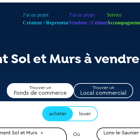
J’ai un projet
J’ai un projet
Service
Créateur / Repreneur
Vendeur / Cédant
Accompagneme
 Sol et Murs à vendre
Trouver un
Trouver un
Fonds de commerce
Local commercial
acheter
louer
ent Sol et Murs
Lons-le-Saunier
Où