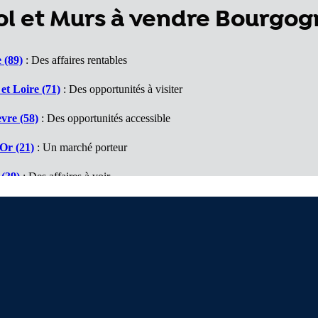
l et Murs à vendre Bourgo
 (89)
: Des affaires rentables
t Loire (71)
: Des opportunités à visiter
vre (58)
: Des opportunités accessible
Or (21)
: Un marché porteur
(39)
: Des affaires à voir
ubs (25)
: De belles surprises
ône (70)
: Un département à découvrir