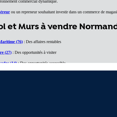
 environnement commercial dynamique.
éreur
ou un repreneur souhaitant investir dans un commerce de magasi
l et Murs à vendre Norman
Maritime (76)
: Des affaires rentables
re (27)
: Des opportunités à visiter
vados (14)
: Des opportunités accessible
ne (61)
: Un marché porteur
che (50)
: Des affaires à voir