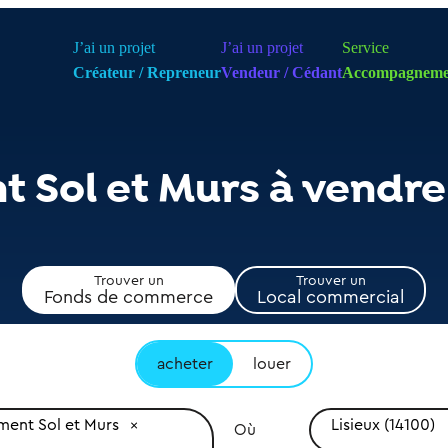
J’ai un projet
J’ai un projet
Service
Créateur / Repreneur
Vendeur / Cédant
Accompagneme
Sol et Murs à vendre 
Trouver un
Trouver un
Fonds de commerce
Local commercial
acheter
louer
ent Sol et Murs
Lisieux (14100)
Où